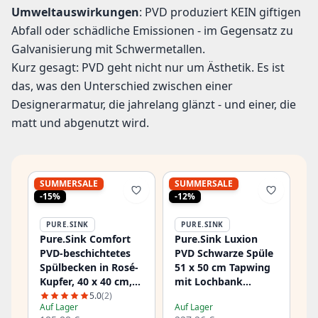
Umweltauswirkungen
: PVD produziert KEIN giftigen
Abfall oder schädliche Emissionen - im Gegensatz zu
Galvanisierung mit Schwermetallen.
Kurz gesagt: PVD geht nicht nur um Ästhetik. Es ist
das, was den Unterschied zwischen einer
Designerarmatur, die jahrelang glänzt - und einer, die
matt und abgenutzt wird.
SUMMERSALE
SUMMERSALE
-15%
-12%
PURE.SINK
PURE.SINK
Pure.Sink Comfort
Pure.Sink Luxion
PVD-beschichtetes
PVD Schwarze Spüle
Spülbecken in Rosé-
51 x 50 cm Tapwing
Kupfer, 40 x 40 cm,
mit Lochbank
10 mm Radius, für
PLX5150T-63
5.0
(2)
Auf Lager
Auf Lager
Unterbau, Flachbau