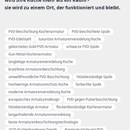
wird Ihre Küche mehr als ein Raum -
sie wird zu einem Ort, der funktioniert und bleibt.
PVD-Beschichtung Küchenarmatur
PVD-beschichtete Spüle
PVD-Edelstahl
luxuriöse Armaturenveredelung Küche
gebürstetes Gold PVD-Armatur
schwarze PVD-Spüle
Gun-Metal-Küchenarmatur
langlebige Armaturenveredelung Küche
kratzfeste Armaturenbeschichtung
umweltfreundliche PVD-Beschichtung
hitzebeständige Spüle
hochwertige Armaturenschutz Küche
farbechte Spüle
moderne Armaturenveredelung Küche
europäisches Armaturendesign
PVD gegen Pulverbeschichtung
hitzebeständige Armatur
fleckenbeständige Küchenarmatur
langanhaltende Armaturenveredelung
beste Armaturenbeschichtungstechnologie
2025 Küchenhardware-Trends
Premium-Spüle mit PVD