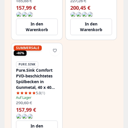
185,88 €
227,26 €
und
157,99 €
200,45 €
Aufsatzmontage,
PCM4040-62
In den
In den
Warenkorb
Warenkorb
SUMMERSALE
-46%
PURE.SINK
Pure.Sink Comfort
PVD-beschichtetes
Spülbecken in
Gunmetal, 40 x 40
cm, 10 mm Radius,
5.0
(1)
Auf Lager
für Unterbau,
290,60 €
Flachbau und
157,99 €
Aufsatzmontage,
PCM4040-61
In den