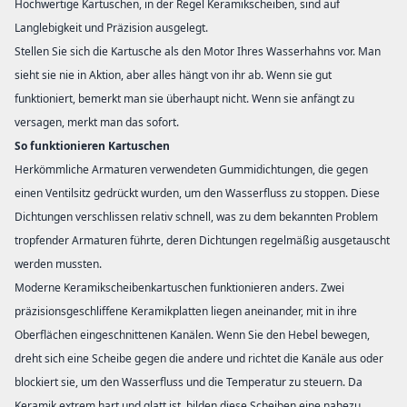
Hochwertige Kartuschen, in der Regel Keramikscheiben, sind auf
Langlebigkeit und Präzision ausgelegt.
Stellen Sie sich die Kartusche als den Motor Ihres Wasserhahns vor. Man
sieht sie nie in Aktion, aber alles hängt von ihr ab. Wenn sie gut
funktioniert, bemerkt man sie überhaupt nicht. Wenn sie anfängt zu
versagen, merkt man das sofort.
So funktionieren Kartuschen
Herkömmliche Armaturen verwendeten Gummidichtungen, die gegen
einen Ventilsitz gedrückt wurden, um den Wasserfluss zu stoppen. Diese
Dichtungen verschlissen relativ schnell, was zu dem bekannten Problem
tropfender Armaturen führte, deren Dichtungen regelmäßig ausgetauscht
werden mussten.
Moderne Keramikscheibenkartuschen funktionieren anders. Zwei
präzisionsgeschliffene Keramikplatten liegen aneinander, mit in ihre
Oberflächen eingeschnittenen Kanälen. Wenn Sie den Hebel bewegen,
dreht sich eine Scheibe gegen die andere und richtet die Kanäle aus oder
blockiert sie, um den Wasserfluss und die Temperatur zu steuern. Da
Keramik extrem hart und glatt ist, bilden diese Scheiben eine nahezu