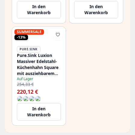
In den
In den
Warenkorb
Warenkorb
SUMMERSALE
-13%
PURE.SINK
Pure.Sink Luxion
Massiver Edelstahl-
Küchenhahn Square
mit ausziehbarem
Auf Lager
Auslauf PLXSQUA-02
254,33 €
220,12 €
In den
Warenkorb