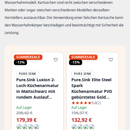
Wasserhahnmodell. Kartuschen sind nicht zwischen verschiedenen
Marken oder sogar zwischen verschiedenen Modellen desselben
Herstellers austauschbar. Die Verwendung einer falschen Kartusche kann
den Wasserhahnkörper beschädigen und beeinträchtigt mit Sicherheit die
Leistung.
SUMMERSALE
SUMMERSALE
-13%
-15%
PURE.SINK
PURE.SINK
Pure.Sink Luxion 2-
Pure.Sink Elite Steel
Loch-Küchenarmatur
Spark
in Mattschwarz mit
Küchenarmatur PVD
rundem Auslauf
gebürstetes Gold
PLX2HR-10
PS8040-60
5.0
(2)
Auf Lager
Auf Lager
206,42 €
156,37 €
179,39 €
132,92 €