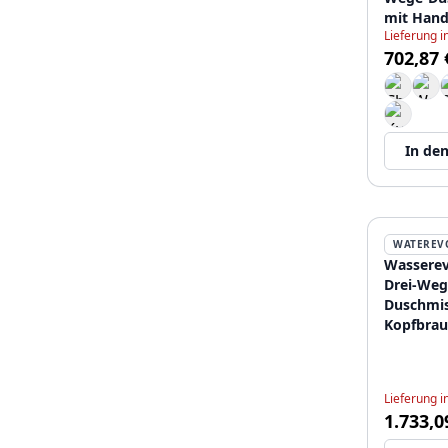
mit Hand
Lieferung 
Edelstah
702,87 
In de
WATEREV
Wasserev
Drei-Weg
Duschmis
Kopfbrau
Durchme
und rund
Edelstah
Lieferung 
1.733,0