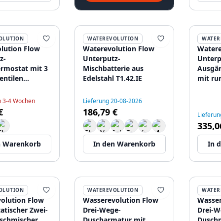
OLUTION
WATEREVOLUTION
WATER
lution Flow
Waterevolution Flow
Watere
z-
Unterputz-
Unterp
rmostat mit 3
Mischbatterie aus
Ausgän
entilen
Edelstahl T1.42.IE
mit ru
 aus Edelstahl
92
in 3-4 Wochen
Lieferung 20-08-2026
€
186,79 €
Lieferun
335,0
n Warenkorb
In den Warenkorb
In 
OLUTION
WATEREVOLUTION
WATER
olution Flow
Wasserevolution Flow
Wasser
atischer Zwei-
Drei-Wege-
Drei-W
schmischer
Duscharmatur mit
Duschm