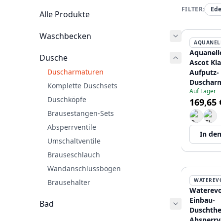
FILTER:
Ede
Alle Produkte
Waschbecken
AQUANEL
Aquanell
Dusche
Ascot Kla
Duscharmaturen
Aufputz-
Duscharm
Komplette Duschsets
Auf Lager
Sternknö
Duschköpfe
169,65 
Edelstahl
Handbrau
Brausestangen-Sets
HA
Absperrventile
In de
Umschaltventile
Brauseschlauch
Wandanschlussbögen
WATEREV
Brausehalter
Waterevo
Einbau-
Bad
Duschthe
Absperrv