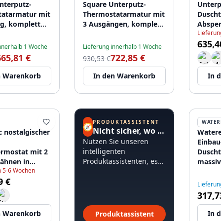
nterputz-
Square Unterputz-
Unterp
atarmatur mit
Thermostatarmatur mit
Duscht
g, komplett
3 Ausgängen, komplett
Absper
Lieferun
tahl 316,
aus Edelstahl 316,
Edelst
635,4
94
1208955196
innerhalb 1 Woche
Lieferung innerhalb 1 Woche
665,81 €
722,85 €
930,53 €
n Warenkorb
In den Warenkorb
In 
PRODUKTASSISTENT
WATER
🧭
Nicht sicher, wo Sie anfangen sollen?
c nostalgischer
Watere
Nutzen Sie unseren
Einbau
intelligenten
rmostat mit 2
Duscht
Produktassistenten, es
ähnen in
massiv
in 5-6 Wochen
dauert weniger als 60
loptik
runder
9 €
Sekunden.
T142TB
Lieferun
317,7
n Warenkorb
In 
Produktassistent