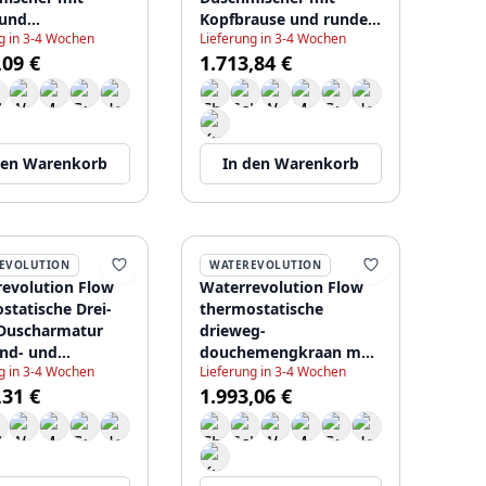
 und
Kopfbrause und runder
g in 3-4 Wochen
Lieferung in 3-4 Wochen
usche Edelstahl
Handbrause aus
,09 €
1.713,84 €
 T131N25IE
Edelstahl T131NRIE
den Warenkorb
In den Warenkorb
EVOLUTION
WATEREVOLUTION
evolution Flow
Waterrevolution Flow
statische Drei-
thermostatische
Duscharmatur
drieweg-
nd- und
douchemengkraan met
g in 3-4 Wochen
Lieferung in 3-4 Wochen
ause Edelstahl
hoofddouche en ronde
,31 €
1.993,06 €
 T131TN25IE
handdouche RVS
T131TNRIE