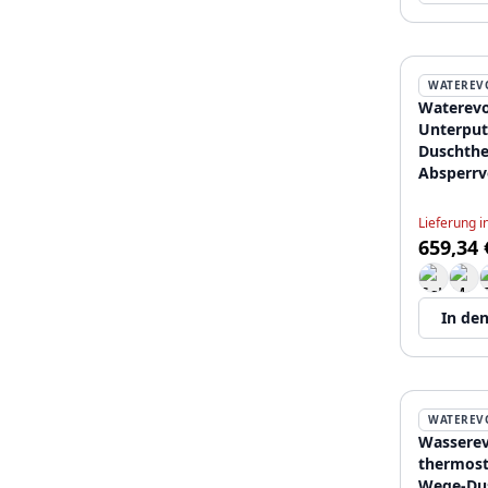
WATEREV
Waterevo
Unterput
Duschthe
Absperrv
komplett
12089164
Lieferung 
659,34 
In de
WATEREV
Wasserev
thermost
Wege-Du