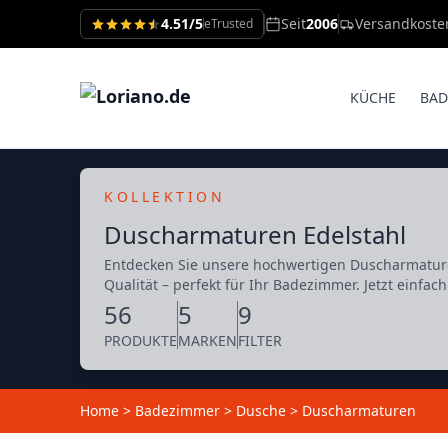
4.51/5
Seit
2006
Versandkoste
eTrusted
KÜCHE
BAD
KOLLEKTION
Duscharmaturen Edelstahl
Entdecken Sie unsere hochwertigen Duscharmature
Qualität – perfekt für Ihr Badezimmer. Jetzt einfach
56
5
9
PRODUKTE
MARKEN
FILTER
Home
>
Badezimmer
>
Dusche
>
Duscharmaturen