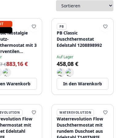
OT
PB
ssic Nostalgie
PB Classic
utz-
Duschthermostat
thermostat mit 3
Edelstahl 1208898992
rventilen
r
Auf Lager
ahl-Optik
883,16 €
458,08 €
7 €
den Warenkorb
In den Warenkorb
EVOLUTION
WATEREVOLUTION
evolution Flow
Waterrevolution Flow
hermostat mit
Duschthermostat mit
et Edelstahl
rundem Duschset aus
IE
Edelstahl T140TNRIE