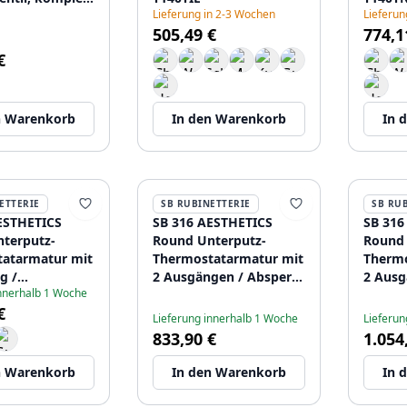
Lieferung in 2-3 Wochen
Lieferun
tahl
505,49 €
774,1
74
€
n Warenkorb
In den Warenkorb
In 
ETTERIE
SB RUBINETTERIE
SB RU
ESTHETICS
SB 316 AESTHETICS
SB 316
terputz-
Round Unterputz-
Round 
atarmatur mit
Thermostatarmatur mit
Thermo
g /
2 Ausgängen / Absperr-
2 Ausg
innerhalb 1 Woche
ahn komplett
und Umstellventil
Absper
€
tahl
komplett aus Edelstahl
aus Ed
Lieferung innerhalb 1 Woche
Lieferun
89
1208954901
120895
833,90 €
1.054
n Warenkorb
In den Warenkorb
In 