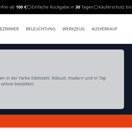
nfrei ab
100 €
Einfache Rückgabe in
30
Tagen
Käuferschutz bi
EZIMMER
BELEUCHTUNG
WERKZEUG
AUSVERKAUF
n in der Farbe Edelstahl. Robust, modern und in Top
 online bestellen!