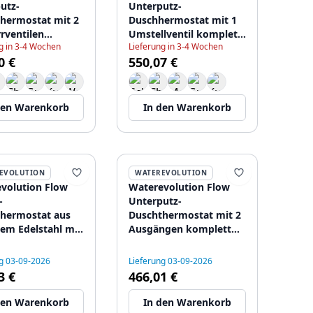
utz-
Unterputz-
hermostat mit 2
Duschhermostat mit 1
rventilen
Umstellventil komplett
g in 3-4 Wochen
Lieferung in 3-4 Wochen
ahl 1208916472
aus Edelstahl
0 €
550,07 €
1208920976
den Warenkorb
In den Warenkorb
EVOLUTION
WATEREVOLUTION
volution Flow
Waterevolution Flow
-
Unterputz-
hermostat aus
Duschthermostat mit 2
em Edelstahl mit
Ausgängen komplett
 Rosette
aus Edelstahl
IE 1208816582
1208852642
g 03-09-2026
Lieferung 03-09-2026
3 €
466,01 €
den Warenkorb
In den Warenkorb