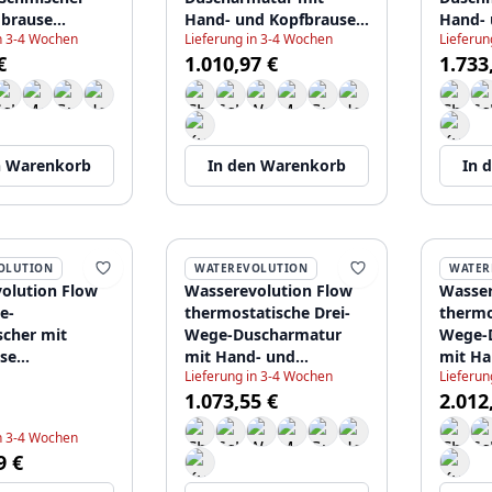
brause
Hand- und Kopfbrause
Hand-
in 3-4 Wochen
Lieferung in 3-4 Wochen
Lieferun
l T130TNIE
Edelstahl T131NIE
Hauptd
€
1.010,97 €
1.733
250mm
n Warenkorb
In den Warenkorb
In 
OLUTION
WATEREVOLUTION
WATER
olution Flow
Wasserevolution Flow
Wasser
e-
thermostatische Drei-
thermo
cher mit
Wege-Duscharmatur
Wege-
se
mit Hand- und
mit Ha
Lieferung in 3-4 Wochen
Lieferun
sser 250mm
Kopfbrause aus
Kopfbr
1.073,55 €
2.012
er Handbrause
Edelstahl T131TNIE
250mm
l T131NR25IE
in 3-4 Wochen
9 €