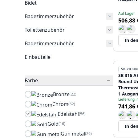
Bidet
aus Edels
12089209
Auf Lager
Badezimmerzubehör
506,88 
Toilettenzubehör
In de
Badezimmerzubehör
Einbauteile
SB RUBIN
SB 316 A
Farbe
Round Un
Thermost
Bronze
1 Ausgan
(22)
Lieferung 
Absperrh
Chrom
(62)
741,86 
aus Edels
12089548
Edelstahl
(56)
Gold
(16)
In de
Gun metal
(29)