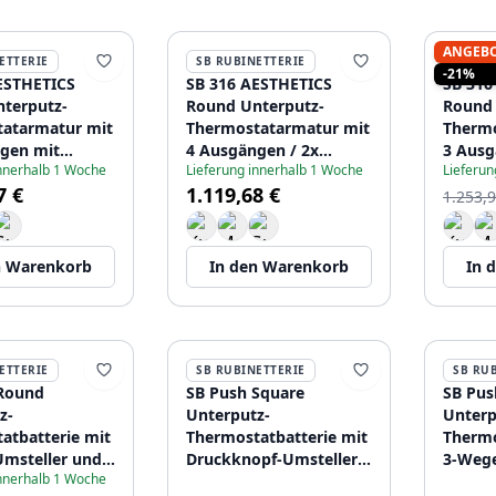
ANGEB
ETTERIE
SB RUBINETTERIE
SB RU
-21%
ESTHETICS
SB 316 AESTHETICS
SB 316
terputz-
Round Unterputz-
Round 
atarmatur mit
Thermostatarmatur mit
Thermo
gen mit
4 Ausgängen / 2x
3 Ausg
innerhalb 1 Woche
Lieferung innerhalb 1 Woche
Lieferun
r und
Absperr- und
Absper
7 €
1.119,68 €
ahn komplett
Umstellventil komplett
aus Ed
1.253,9
tahl
aus Edelstahl
120895
49
1208954956
n Warenkorb
In den Warenkorb
In 
ETTERIE
SB RUBINETTERIE
SB RU
Round
SB Push Square
SB Pus
z-
Unterputz-
Unterp
atbatterie mit
Thermostatbatterie mit
Thermo
msteller und
Druckknopf-Umsteller
3-Wege
innerhalb 1 Woche
gler Edelstahl
und Mengenregler
Mengen