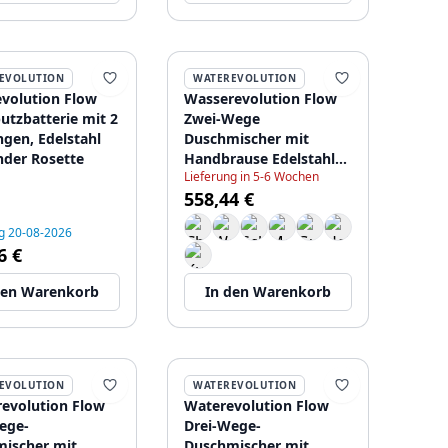
EVOLUTION
WATEREVOLUTION
volution Flow
Wasserevolution Flow
utzbatterie mit 2
Zwei-Wege
gen, Edelstahl
Duschmischer mit
nder Rosette
Handbrause Edelstahl
Lieferung in 5-6 Wochen
T130NIE
558,44 €
g 20-08-2026
6 €
den Warenkorb
In den Warenkorb
EVOLUTION
WATEREVOLUTION
evolution Flow
Waterevolution Flow
ege-
Drei-Wege-
ischer mit
Duschmischer mit