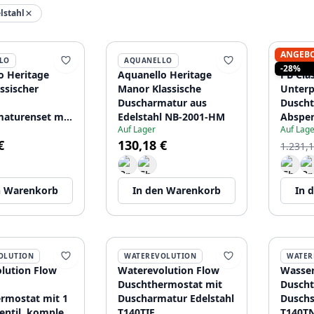
lstahl
ANGEB
LO
AQUANELLO
PB
-28%
o Heritage
Aquanello Heritage
PB Cla
ssischer
Manor Klassische
Unterp
Duscharmatur aus
Duscht
aturenset mit
Edelstahl NB-2001-HM
Absper
Auf Lager
Auf Lage
pfen aus
Edelst
€
130,18 €
 inklusive
1.231,1
se NB-2002-
n Warenkorb
In den Warenkorb
In 
OLUTION
WATEREVOLUTION
WATER
lution Flow
Waterevolution Flow
Wasser
Duschthermostat mit
Duscht
rmostat mit 1
Duscharmatur Edelstahl
Duschs
entil, komplett
T140TIE
T140TN