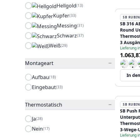
Hellgold
(13)
Kupfer
(33)
SB RUBIN
SB 316 A
Messing
(31)
Round Un
Schwarz
(37)
Thermost
3 Ausgän
Weiß
(29)
Lieferung 
Umstelle
1.063,8
Absperrh
aus Edels
Montageart
12089549
In de
Aufbau
(18)
Eingebaut
(33)
Thermostatisch
SB RUBIN
SB Push 
Unterput
Ja
(28)
Thermost
Nein
(17)
3-Wege-U
Lieferung 
Mengenre