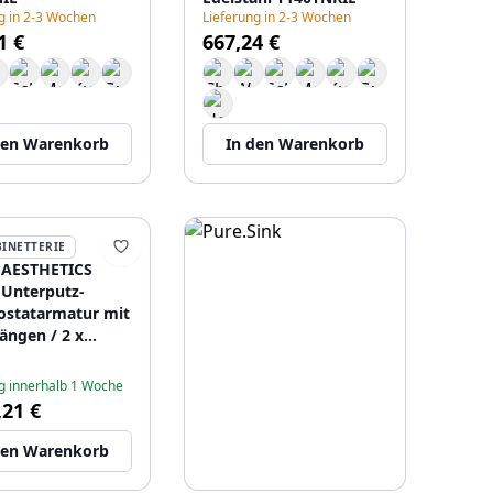
g in 2-3 Wochen
Lieferung in 2-3 Wochen
1 €
667,24 €
den Warenkorb
In den Warenkorb
BINETTERIE
 AESTHETICS
Unterputz-
statarmatur mit
ängen / 2 x
rhahn komplett
elstahl
g innerhalb 1 Woche
4919
,21 €
den Warenkorb