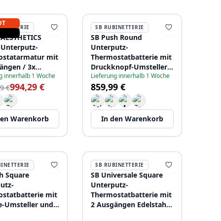
OT
BINETTERIE
SB RUBINETTERIE
 AESTHETICS
SB Push Round
Unterputz-
Unterputz-
statarmatur mit
Thermostatbatterie mit
ängen / 3x
Druckknopf-Umsteller
g innerhalb 1 Woche
Lieferung innerhalb 1 Woche
rventil komplett
und Mengenregler aus
994,29 €
859,99 €
elstahl
Edelstahl 1208955060
9 €
4963
den Warenkorb
In den Warenkorb
BINETTERIE
SB RUBINETTERIE
h Square
SB Universale Square
utz-
Unterputz-
statbatterie mit
Thermostatbatterie mit
-Umsteller und
2 Ausgängen Edelstahl
regler Edelstahl
1208955143