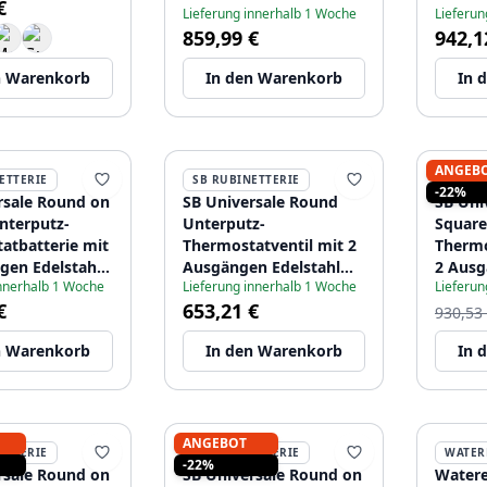
€
75
Edelstahl 1208955123
120895
Lieferung innerhalb 1 Woche
Lieferun
859,99 €
942,1
n Warenkorb
In den Warenkorb
In 
ANGEB
ETTERIE
SB RUBINETTERIE
SB RU
-22%
rsale Round on
SB Universale Round
SB Uni
nterputz-
Unterputz-
Square
atbatterie mit
Thermostatventil mit 2
Thermo
gen Edelstahl
Ausgängen Edelstahl
2 Ausg
innerhalb 1 Woche
Lieferung innerhalb 1 Woche
Lieferun
56
1208955163
aus Ede
€
653,21 €
120895
930,53
n Warenkorb
In den Warenkorb
In 
ANGEBOT
ETTERIE
SB RUBINETTERIE
WATER
-22%
rsale Round on
SB Universale Round on
Watere