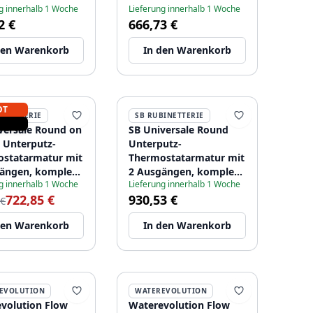
5133
g innerhalb 1 Woche
Lieferung innerhalb 1 Woche
2 €
666,73 €
den Warenkorb
In den Warenkorb
OT
BINETTERIE
SB RUBINETTERIE
versale Round on
SB Universale Round
 Unterputz-
Unterputz-
statarmatur mit
Thermostatarmatur mit
ängen, komplett
2 Ausgängen, komplett
g innerhalb 1 Woche
Lieferung innerhalb 1 Woche
lstahl 316,
aus Edelstahl 316,
722,85 €
930,53 €
5192
1208955193
 €
den Warenkorb
In den Warenkorb
EVOLUTION
WATEREVOLUTION
volution Flow
Waterevolution Flow