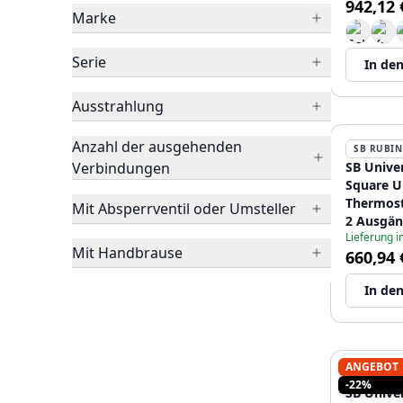
942,12 
12089550
Marke
Serie
In de
Ausstrahlung
Anzahl der ausgehenden
SB RUBIN
Verbindungen
SB Unive
Square U
Thermost
Mit Absperrventil oder Umsteller
2 Ausgän
Lieferung 
12089551
Mit Handbrause
660,94 
In de
ANGEBOT
SB RUBIN
-22%
SB Unive