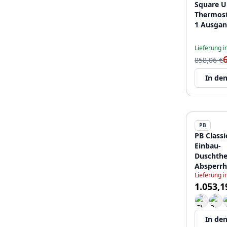
Square U
Thermost
1 Ausgan
aus Edels
12089551
Lieferung 
858,06 €
In de
PB
PB Classi
Einbau-
Duschthe
Absperrh
Lieferung 
Edelstah
1.053,1
In de