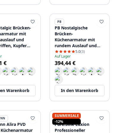
PB
talgic Brücken-
PB Nostalgische
armatur mit
Brücken-
auslauf und
Küchenarmatur mit
riffen, Kupfer
rundem Auslauf und
P.H.ST
weißen Griffen, Kupfer
5.0
(3)
r
Auf Lager
PBN.KOP.R.WH
1 €
394,44 €
den Warenkorb
In den Warenkorb
SUMMERSALE
ANN
PURE.SINK
-12%
n Alira PVD
Pure.Sink Luxion
 Küchenarmatur
Professioneller