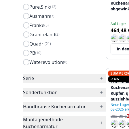
Küchenar
Pure.Sink
(12)
abgewink
mit weiß
Ausmann
(7)
12089546
Auf Lager
Franke
(5)
464,48 
Graniteland
(2)
Quadri
(21)
In de
PB
(10)
Waterevolution
(8)
SUMMERS
PURE.SIN
Serie
-14%
Pure.Sin
Küchenar
Sonderfunktion
Kupfer, q
ausziehb
PLXSQUA
Neue Lager
Handbrause Küchenarmatur
08-2026 er
282,39 €
Montagemethode
Küchenarmatur