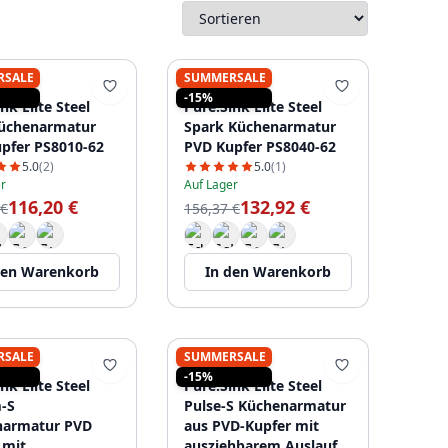
RSALE
SUMMERSALE
SINK
PURE.SINK
-15%
nk Elite Steel
Pure.Sink Elite Steel
üchenarmatur
Spark Küchenarmatur
pfer PS8010-62
PVD Kupfer PS8040-62
5.0
(2)
5.0
(1)
r
Auf Lager
116,20 €
132,92 €
 €
156,37 €
den Warenkorb
In den Warenkorb
RSALE
SUMMERSALE
SINK
PURE.SINK
-15%
nk Elite Steel
Pure.Sink Elite Steel
-S
Pulse-S Küchenarmatur
narmatur PVD
aus PVD-Kupfer mit
 mit
ausziehbarem Auslauf