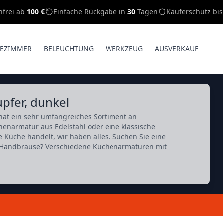
nfrei ab
100 €
Einfache Rückgabe in
30
Tagen
Käuferschutz bi
EZIMMER
BELEUCHTUNG
WERKZEUG
AUSVERKAUF
pfer, dunkel
hat ein sehr umfangreiches Sortiment an
enarmatur aus Edelstahl oder eine klassische
e Küche handelt, wir haben alles. Suchen Sie eine
r Handbrause? Verschiedene Küchenarmaturen mit