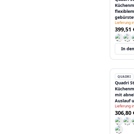
Küchenmi
flexiblem
gebürste
Lieferung 
12089560
399,51 
In de
QUADRI
Quadri S
Küchenmi
mit abn
Auslauf 
Lieferung 
Strahlein
306,80 
12089560