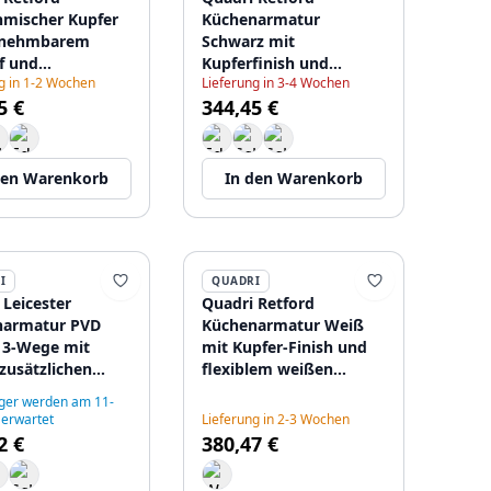
mischer Kupfer
Küchenarmatur
bnehmbarem
Schwarz mit
f und
Kupferfinish und
g in 1-2 Wochen
Lieferung in 3-4 Wochen
einstellung
flexiblem schwarzen
5 €
344,45 €
6086
Auslauf 1208956091
den Warenkorb
In den Warenkorb
I
QUADRI
 Leicester
Quadri Retford
narmatur PVD
Küchenarmatur Weiß
 3-Wege mit
mit Kupfer-Finish und
zusätzlichen
flexiblem weißen
uss für
Auslauf 1208967673
ger werden am 11-
ertes Wasser
 erwartet
Lieferung in 2-3 Wochen
7670
2 €
380,47 €