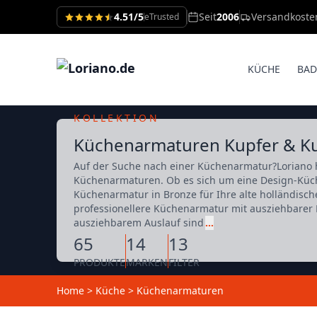
4.51/5
Seit
2006
Versandkoste
eTrusted
KÜCHE
BAD
KOLLEKTION
Küchenarmaturen Kupfer & Ku
Auf der Suche nach einer Küchenarmatur?Loriano 
Küchenarmaturen. Ob es sich um eine Design-Küch
Küchenarmatur in Bronze für Ihre alte holländisch
professionellere Küchenarmatur mit ausziehbare
ausziehbarem Auslauf sind
…
65
14
13
PRODUKTE
MARKEN
FILTER
Home
>
Küche
>
Küchenarmaturen