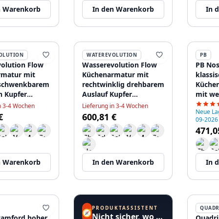
n Warenkorb
In den Warenkorb
In 
OLUTION
WATEREVOLUTION
PB
olution Flow
Wasserevolution Flow
PB Nos
matur mit
Küchenarmatur mit
klassi
schwenkbarem
rechtwinklig drehbarem
Küchen
n Kupfer
Auslauf Kupfer
mit we
E
T158HCPE
120895
in 3-4 Wochen
Lieferung in 3-4 Wochen
Neue La
€
600,81 €
09-2026
471,0
n Warenkorb
In den Warenkorb
In 
PRODUKTASSISTENT
QUADR
🧭
Nicht sicher, wo Sie anfangen sollen?
tamford hoher
Quadri