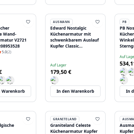
AUSMANN
PB
scher
Edward Nostalgic
PB Nos
he Wand-
Küchenarmatur mit
Küchen
rmatur V2721
schwenkbarem Auslauf
Winkel
208953528
Kupfer Classic
Sterng
1208957130
PBN.KO
5.0
(2)
Auf Lage
534,1
Auf Lager
€
179,50 €
n Warenkorb
In den Warenkorb
In 
GRANITELAND
AUSM
lgische
Graniteland Celeste
Ausman
Küchenarmatur Kupfer
Kupfer