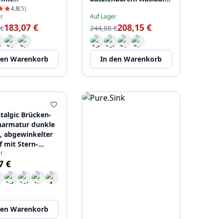
hbarem Auslauf
PS8500-62
4.8
(5)
r
Auf Lager
-62
183,07 €
208,15 €
 €
244,88 €
den Warenkorb
In den Warenkorb
talgic Brücken-
armatur dunkle
, abgewinkelter
f mit Stern-
r
n 1208954667
7 €
den Warenkorb