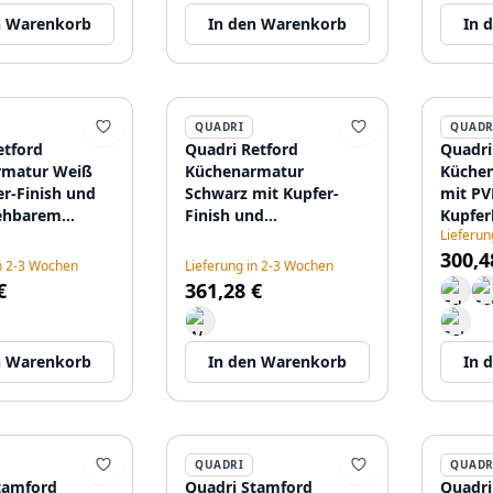
n Warenkorb
In den Warenkorb
In 
QUADRI
QUADR
etford
Quadri Retford
Quadri
rmatur Weiß
Küchenarmatur
Küche
er-Finish und
Schwarz mit Kupfer-
mit PV
ehbarem
Finish und
Kupfer
Lieferun
mit
herausziehbarem
und he
300,4
ktion
Auslauf mit
Auslau
in 2-3 Wochen
Lieferung in 2-3 Wochen
75
Sprühfunktion
€
361,28 €
1208967676
n Warenkorb
In den Warenkorb
In 
QUADRI
QUADR
tamford
Quadri Stamford
Quadri