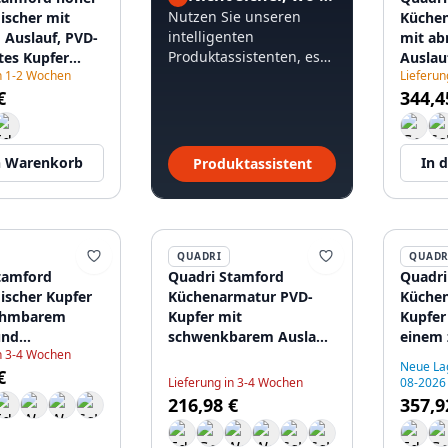
Nutzen Sie unseren
scher mit
Küchen
intelligenten
 Auslauf, PVD-
mit a
Produktassistenten, es
tes Kupfer
Auslau
in 1-2 Wochen
dauert weniger als 60
Lieferun
78
Strahl
€
344,4
Sekunden.
120895
n Warenkorb
In 
Produktassistent
QUADRI
QUADR
tamford
Quadri Stamford
Quadri
scher Kupfer
Küchenarmatur PVD-
Küche
ehmbarem
Kupfer mit
Kupfer
und
schwenkbarem Auslauf
einem 
in 3-4 Wochen
stellung
1208956099
Anschl
Neue La
€
94
gefilt
Lieferung in 3-4 Wochen
08-2026
120896
216,98 €
357,9