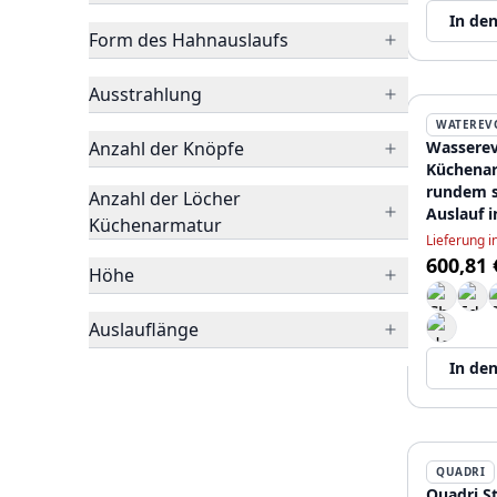
In de
Form des Hahnauslaufs
Ausstrahlung
WATEREV
Anzahl der Knöpfe
Wasserev
Küchenar
rundem 
Anzahl der Löcher
Auslauf i
Küchenarmatur
T158UCP
Lieferung 
600,81 
Höhe
Auslauflänge
In de
QUADRI
Quadri S