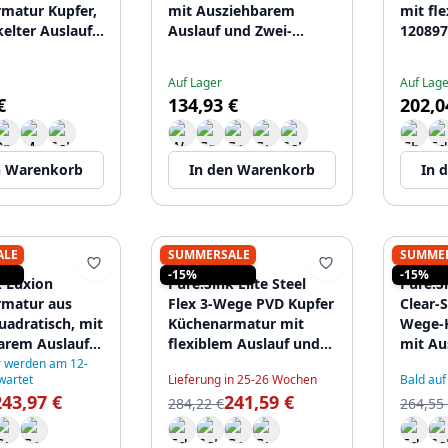
matur Kupfer,
mit Ausziehbarem
mit fl
elter Auslauf
Auslauf und Zwei-
120897
en Hebeln
Funktion Handbrause
74
1208970665
Auf Lager
Auf Lage
€
134,93 €
202,0
n Warenkorb
In den Warenkorb
In 
ALE
SUMMERSALE
SUMME
K
PURE.SINK
PURE.
-15%
-15%
k Luxion
Pure.Sink Elite Steel
Pure.Si
matur aus
Flex 3-Wege PVD Kupfer
Clear-
uadratisch, mit
Küchenarmatur mit
Wege-
arem Auslauf
flexiblem Auslauf und
mit Au
-62
gefiltertem Wasser
Auslau
 werden am 12-
wartet
Lieferung in 25-26 Wochen
Bald auf
PS8110-62
Wasser
243,97 €
241,59 €
284,22 €
264,55