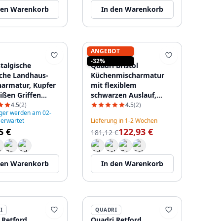
den Warenkorb
In den Warenkorb
ANGEBOT
QUADRI
-32%
talgische
Quadri Bristol
sche Landhaus-
Küchenmischarmatur
armatur, Kupfer
mit flexiblem
ißen Griffen
schwarzen Auslauf,
3914
PVD-gebürstetes Kupfer
4.5
(2)
4.5
(2)
ger werden am 02-
1208955984
 erwartet
Lieferung in 1-2 Wochen
5 €
122,93 €
181,12 €
den Warenkorb
In den Warenkorb
I
QUADRI
 Retford
Quadri Retford