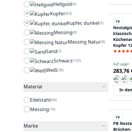
Hellgold
(6)
Kupfer
(63)
PB
Kupfer, dunkel
(2)
Nostalgi
Messing
(8)
klassisc
Küchena
Messing Natur
(8)
Kupfer 1
Sand
(7)
Schwarz
(135)
Auf Lager
Weiß
283,76 
(38)
Material
In de
Edelstahl
(44)
Messing
(19)
PB
PB Nosta
Marke
Brücken-