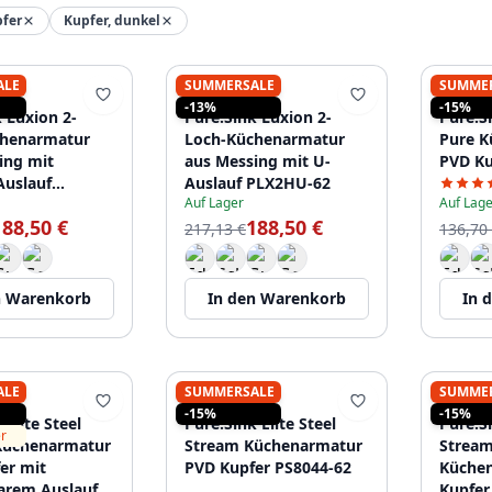
fer
Kupfer, dunkel
ALE
SUMMERSALE
SUMME
K
PURE.SINK
PURE.
-13%
-15%
 Luxion 2-
Pure.Sink Luxion 2-
Pure.Si
chenarmatur
Loch-Küchenarmatur
Pure K
ing mit
aus Messing mit U-
PVD Ku
uslauf
Auslauf PLX2HU-62
Auf Lager
Auf Lage
62
188,50 €
188,50 €
217,13 €
136,70
n Warenkorb
In den Warenkorb
In 
ALE
SUMMERSALE
SUMME
K
PURE.SINK
PURE.
-15%
-15%
 Elite Steel
Pure.Sink Elite Steel
Pure.Si
er
Küchenarmatur
Stream Küchenarmatur
Stream
er mit
PVD Kupfer PS8044-62
Küche
arem Auslauf
Kupfer