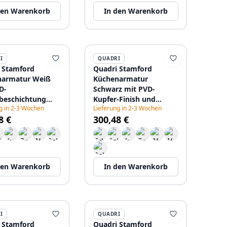
den Warenkorb
In den Warenkorb
I
QUADRI
 Stamford
Quadri Stamford
narmatur Weiß
Küchenarmatur
D-
Schwarz mit PVD-
beschichtung
Kupfer-Finish und
g in 2-3 Wochen
Lieferung in 2-3 Wochen
rausziehbarem
herausziehbarem
8 €
300,48 €
f 1208967687
Auslauf 1208967689
den Warenkorb
In den Warenkorb
I
QUADRI
 Stamford
Quadri Stamford