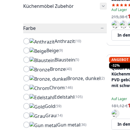
PS8041-6
Küchenmöbel Zubehör
Auf Lager
215,38 €
Farbe
In de
Anthrazit
(10)
Beige
(9)
Blaustein
(5)
ANGEBOT
QUADRI
-32%
Quadri Y
Bronze
(40)
Küchenm
Bronze, dunkel
(2)
PVD gebü
mit sch
Chrom
(146)
Auslauf 
Edelstahl
(105)
Auf Lager
Gold
181,12 €
(59)
Grau
(14)
In de
Gun metal
(36)