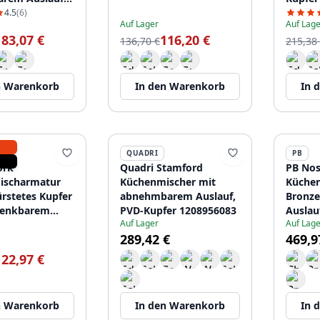
2
auszie
4.5
(6)
Auf Lager
Auf Lage
PS8045
183,07 €
116,20 €
136,70 €
215,38
n Warenkorb
In den Warenkorb
In 
QUADRI
PB
ork
Quadri Stamford
PB Nos
ischarmatur
Küchenmischer mit
Küchen
rstetes Kupfer
abnehmbarem Auslauf,
Bronze
wenkbarem
PVD-Kupfer 1208956083
Auslau
Auf Lager
Auf Lage
1208955906
Griffe
289,42 €
469,9
122,97 €
n Warenkorb
In den Warenkorb
In 