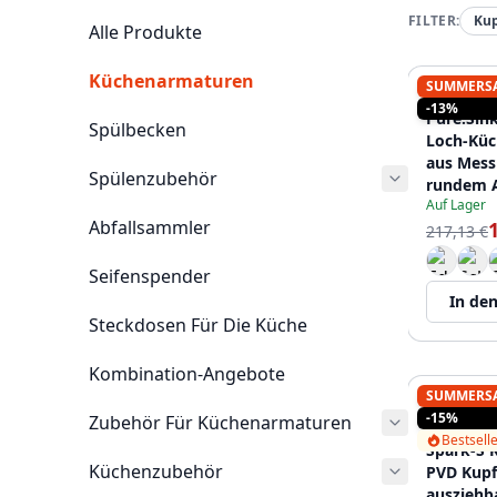
FILTER:
Kup
Alle Produkte
Küchenarmaturen
SUMMERS
PURE.SIN
-13%
Pure.Sink
Spülbecken
Loch-Kü
aus Mess
Spülenzubehör
rundem A
Auf Lager
PLX2HR-
Abfallsammler
217,13 €
Seifenspender
In de
Steckdosen Für Die Küche
Kombination-Angebote
SUMMERS
PURE.SIN
-15%
Zubehör Für Küchenarmaturen
Pure.Sink
Bestsell
Spark-S 
Küchenzubehör
PVD Kupf
ausziehb