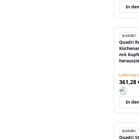
In de
QUADRI
Quadri R
Küchena
mit Kupf
herauszi
Auslauf 
Sprühfun
Lieferung 
12089676
361,28 
In de
QUADRI
Quadri S