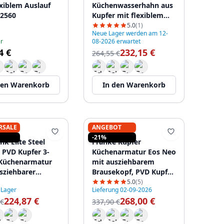
exiblem Auslauf
Küchenwasserhahn aus
2560
Kupfer mit flexiblem
Auslauf und 2
5.0
(1)
Neue Lager werden am 12-
Strahlarten PLXFLEX-62
r
08-2026 erwartet
4 €
232,15 €
264,55 €
den Warenkorb
In den Warenkorb
RSALE
ANGEBOT
SINK
FRANKE
-21%
nk Elite Steel
Franke Kupfer
S PVD Kupfer 3-
Küchenarmatur Eos Neo
Küchenarmatur
mit ausziehbarem
sziehbarer
Brausekopf, PVD Kupfer
f und Gefiltertem
115.0628.254
5.0
(5)
 Lager
Lieferung 02-09-2026
 PS8120-62
224,87 €
268,00 €
 €
337,90 €