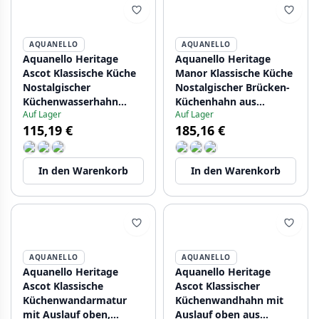
AQUANELLO
AQUANELLO
Aquanello Heritage
Aquanello Heritage
Ascot Klassische Küche
Manor Klassische Küche
Nostalgischer
Nostalgischer Brücken-
Küchenwasserhahn
Küchenhahn aus
Auf Lager
Auf Lager
Chrom mit rundem
Edelstahl mit weißem
115,19 €
185,16 €
Auslauf CR-4003-HA
Hebel und rundem
Auslauf NB-4001-HA
In den Warenkorb
In den Warenkorb
AQUANELLO
AQUANELLO
Aquanello Heritage
Aquanello Heritage
Ascot Klassische
Ascot Klassischer
Küchenwandarmatur
Küchenwandhahn mit
mit Auslauf oben,
Auslauf oben aus