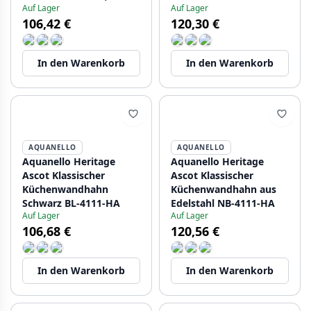
Auf Lager
Auf Lager
schwarz BL-4110-HA
Edelstahl NB-4110-HA
106,42 €
120,30 €
In den Warenkorb
In den Warenkorb
AQUANELLO
AQUANELLO
Aquanello Heritage
Aquanello Heritage
Ascot Klassischer
Ascot Klassischer
Küchenwandhahn
Küchenwandhahn aus
Schwarz BL-4111-HA
Edelstahl NB-4111-HA
Auf Lager
Auf Lager
106,68 €
120,56 €
In den Warenkorb
In den Warenkorb