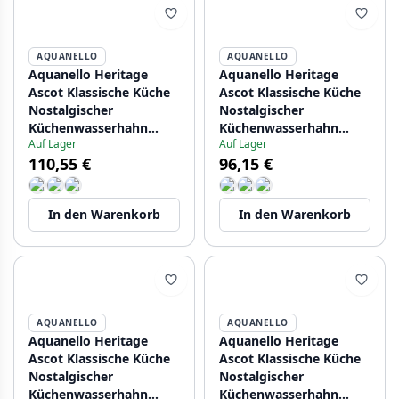
AQUANELLO
AQUANELLO
Aquanello Heritage
Aquanello Heritage
Ascot Klassische Küche
Ascot Klassische Küche
Nostalgischer
Nostalgischer
Küchenwasserhahn
Küchenwasserhahn
Auf Lager
Auf Lager
Bronze BN-4004-HA
Chrom CR-4004-HA
110,55 €
96,15 €
In den Warenkorb
In den Warenkorb
AQUANELLO
AQUANELLO
Aquanello Heritage
Aquanello Heritage
Ascot Klassische Küche
Ascot Klassische Küche
Nostalgischer
Nostalgischer
Küchenwasserhahn
Küchenwasserhahn