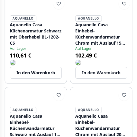
AQUANELLO
AQUANELLO
Aquanello Casa
Aquanello Casa
Küchenarmatur Schwarz
Einhebel-
mit Oberhebel BL-1202-
Küchenwandarmatur
CS
Chrom mit Auslauf 15
Auf Lager
Auf Lager
cm CR-1415-CS
110,61 €
102,49 €
In den Warenkorb
In den Warenkorb
AQUANELLO
AQUANELLO
Aquanello Casa
Aquanello Casa
Einhebel-
Einhebel-
Küchenwandarmatur
Küchenwandarmatur
Schwarz mit Auslauf 15
Chrom mit Auslauf 20