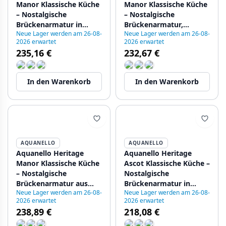
Manor Klassische Küche
Manor Klassische Küche
– Nostalgische
– Nostalgische
Brückenarmatur in
Brückenarmatur,
Neue Lager werden am 26-08-
Neue Lager werden am 26-08-
Bronze mit weißem
schwarz mit weißem
2026 erwartet
2026 erwartet
Hebel BN-0010-HM
Hebel BL-0010-HM
235,16 €
232,67 €
In den Warenkorb
In den Warenkorb
AQUANELLO
AQUANELLO
Aquanello Heritage
Aquanello Heritage
Manor Klassische Küche
Ascot Klassische Küche –
– Nostalgische
Nostalgische
Brückenarmatur aus
Brückenarmatur in
Neue Lager werden am 26-08-
Neue Lager werden am 26-08-
Edelstahl mit weißem
Bronze mit Kreuzgriffen
2026 erwartet
2026 erwartet
Hebel NB-0010-HM
BN-0011-HM
238,89 €
218,08 €