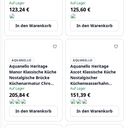
Auf Lager
Auf Lager
und Sprühfunktion CR-
Sprühfunktion BL-7200-
123,24 €
125,60 €
7200-VS
VS
In den Warenkorb
In den Warenkorb
AQUANELLO
AQUANELLO
Aquanello Heritage
Aquanello Heritage
Manor Klassische Küche
Ascot Klassische Küche
Nostalgische Brücke
Nostalgischer
Küchenarmatur Chrom
Küchenwasserhahn
Auf Lager
Auf Lager
mit weißem Hebel CR-
Bronze mit
205,84 €
151,39 €
0010-HM
rechtwinkligem Auslauf
BN-4002-HA
In den Warenkorb
In den Warenkorb