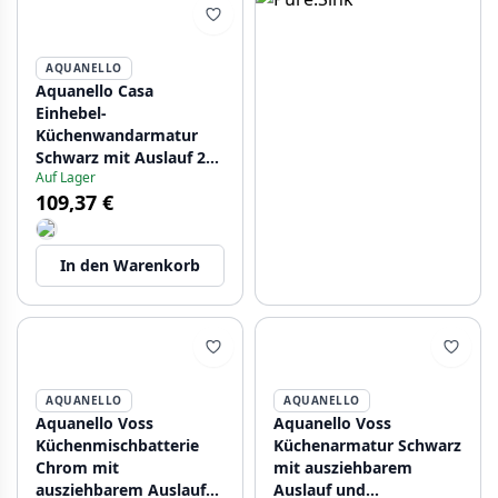
AQUANELLO
Aquanello Casa
Einhebel-
Küchenwandarmatur
Schwarz mit Auslauf 25
Auf Lager
cm BL-1425-CS
109,37 €
In den Warenkorb
AQUANELLO
AQUANELLO
Aquanello Voss
Aquanello Voss
Küchenmischbatterie
Küchenarmatur Schwarz
Chrom mit
mit ausziehbarem
ausziehbarem Auslauf
Auslauf und