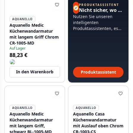
PRODUKTASSISTENT
🧭
Nicht sicher, wo Sie anfangen sollen?
Nutzen Sie unseren
AQUANELLO
intelligenten
Aquanello Medic
Produktassistenten, es
Küchenwandarmatur
dauert weniger als 60
mit langem Griff Chrom
Sekunden.
CR-1005-MD
Auf Lager
88,23 €
In den Warenkorb
Produktassistent
AQUANELLO
AQUANELLO
Aquanello Medic
Aquanello Casa
Küchenwandarmatur
Küchenwandarmatur
mit langem Griff,
mit Auslauf oben Chrom
schwarz BL-1005-MD
CR-1003-CS