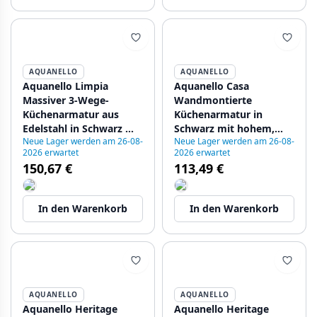
AQUANELLO
AQUANELLO
Aquanello Limpia
Aquanello Casa
Massiver 3-Wege-
Wandmontierte
Küchenarmatur aus
Küchenarmatur in
Edelstahl in Schwarz mit
Schwarz mit hohem,
Neue Lager werden am 26-08-
Neue Lager werden am 26-08-
gefiltertem Wasser BL-
flexiblem Auslauf BL-
2026 erwartet
2026 erwartet
1600-LP
1301-CS
150,67 €
113,49 €
In den Warenkorb
In den Warenkorb
AQUANELLO
AQUANELLO
Aquanello Heritage
Aquanello Heritage