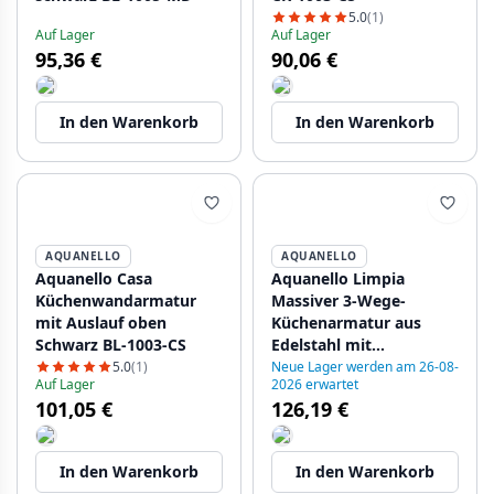
5.0
(1)
Auf Lager
Auf Lager
95,36 €
90,06 €
In den Warenkorb
In den Warenkorb
AQUANELLO
AQUANELLO
Aquanello Casa
Aquanello Limpia
Küchenwandarmatur
Massiver 3-Wege-
mit Auslauf oben
Küchenarmatur aus
Schwarz BL-1003-CS
Edelstahl mit
gefiltertem Wasser SS-
5.0
(1)
Neue Lager werden am 26-08-
Auf Lager
2026 erwartet
1600-LP
101,05 €
126,19 €
In den Warenkorb
In den Warenkorb