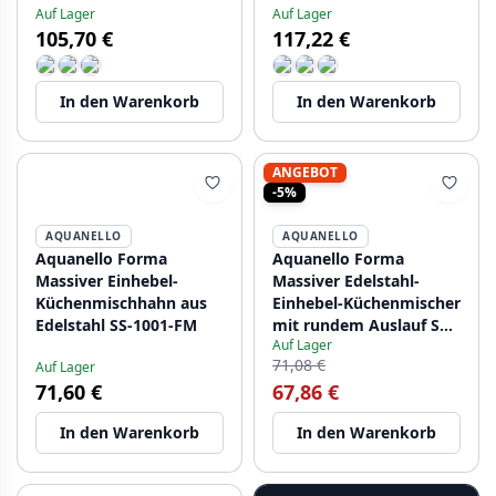
Auf Lager
Auf Lager
Schwarz BL-4004-HA
Edelstahl NB-4004-HA
105,70 €
117,22 €
In den Warenkorb
In den Warenkorb
ANGEBOT
-5%
AQUANELLO
AQUANELLO
Aquanello Forma
Aquanello Forma
Massiver Einhebel-
Massiver Edelstahl-
Küchenmischhahn aus
Einhebel-Küchenmischer
Edelstahl SS-1001-FM
mit rundem Auslauf SS-
Auf Lager
1002-FM
71,08 €
Auf Lager
71,60 €
67,86 €
In den Warenkorb
In den Warenkorb