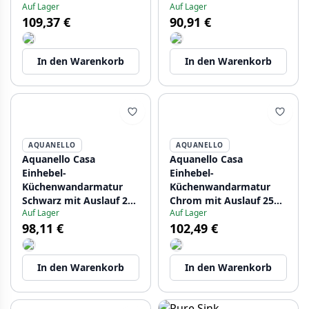
Auf Lager
Auf Lager
cm BL-1415-CS
cm CR-1420-CS
109,37 €
90,91 €
In den Warenkorb
In den Warenkorb
AQUANELLO
AQUANELLO
Aquanello Casa
Aquanello Casa
Einhebel-
Einhebel-
Küchenwandarmatur
Küchenwandarmatur
Schwarz mit Auslauf 20
Chrom mit Auslauf 25
Auf Lager
Auf Lager
cm BL-1420-CS
cm CR-1425-CS
98,11 €
102,49 €
In den Warenkorb
In den Warenkorb