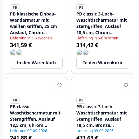
PB
PB
PB klassische Einbau-
PB classic 3-Loch-
Wandarmatur mit
Waschtischarmatur mit
weißen Griffen, 25 cm
Sterngriffen, Auslauf
Auslauf, Chrom
18,5 cm, Chrom
Lieferung in 5-6 Wochen
Lieferung in 5-6 Wochen
1208854382
1208854922
341,59 €
314,42 €
In den Warenkorb
In den Warenkorb
PB
PB
PB classic
PB classic 3-Loch-
Waschtischarmatur mit
Waschtischarmatur mit
Sterngriffen, Auslauf
Sterngriffen, Auslauf
18,5 cm, Chrom
18,5 cm, Bronze
Lieferung 09-09-2026
Lieferung 09-09-2026
1208854932
1208854942
241,88 €
471,63 €