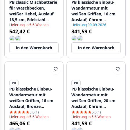
PB classic Mischbatterie
PB klassische Einbau-
für Waschbecken,
Wandarmatur mit
weißer Hebel, Auslauf
weißen Griffen, 16 cm
18,5 cm, Edelstahl
Auslauf, Chrom
Lieferung in 5-6 Wochen
Lieferung 09-09-2026
1208854312
1208854322
542,42 €
341,59 €
In den Warenkorb
In den Warenkorb
PB
PB
PB klassische Einbau-
PB klassische Einbau-
Wandarmatur mit
Wandarmatur mit
weißen Griffen, 16 cm
weißen Griffen, 20 cm
Auslauf, Bronze
Auslauf, Chrom
1208854332
1208854352
5.0
(1)
5.0
(1)
Lieferung in 5-6 Wochen
Lieferung in 5-6 Wochen
465,06 €
341,59 €