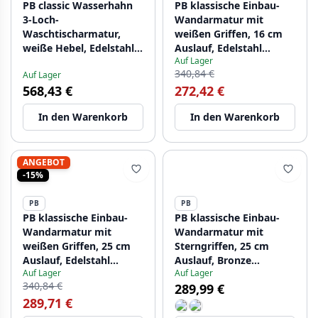
PB classic Wasserhahn
PB klassische Einbau-
3-Loch-
Wandarmatur mit
Waschtischarmatur,
weißen Griffen, 16 cm
weiße Hebel, Edelstahl
Auslauf, Edelstahl
Auf Lager
1208854282
1208854342
340,84 €
Auf Lager
568,43 €
272,42 €
In den Warenkorb
In den Warenkorb
ANGEBOT
-15%
PB
PB
PB klassische Einbau-
PB klassische Einbau-
Wandarmatur mit
Wandarmatur mit
weißen Griffen, 25 cm
Sterngriffen, 25 cm
Auslauf, Edelstahl
Auslauf, Bronze
Auf Lager
Auf Lager
1208854402
1208855122
340,84 €
289,99 €
289,71 €