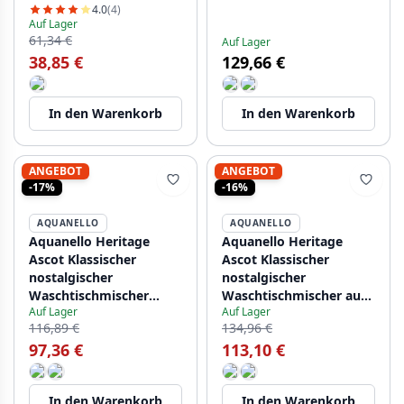
Bronze BN-4101-HA
4.0
(4)
Auf Lager
61,34 €
Auf Lager
38,85 €
129,66 €
In den Warenkorb
In den Warenkorb
ANGEBOT
ANGEBOT
-17%
-16%
AQUANELLO
AQUANELLO
Aquanello Heritage
Aquanello Heritage
Ascot Klassischer
Ascot Klassischer
nostalgischer
nostalgischer
Waschtischmischer
Waschtischmischer aus
Auf Lager
Auf Lager
Chrom CR-4101-HA
Edelstahl NB-4101-HA
116,89 €
134,96 €
97,36 €
113,10 €
In den Warenkorb
In den Warenkorb