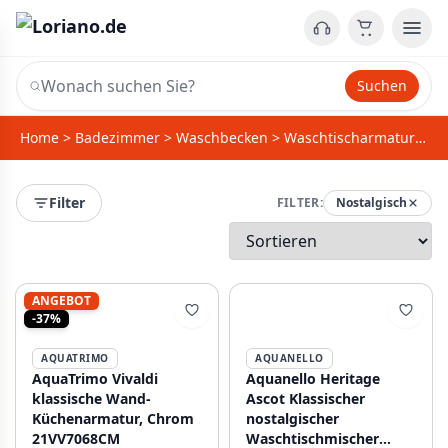
Suchen
Home
>
Badezimmer
>
Waschbecken
>
Waschtischarmaturen
Filter
FILTER:
Nostalgisch
ANGEBOT
-37%
AQUATRIMO
AQUANELLO
AquaTrimo Vivaldi
Aquanello Heritage
klassische Wand-
Ascot Klassischer
Küchenarmatur, Chrom
nostalgischer
21VV7068CM
Waschtischmischer