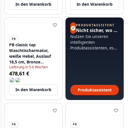
In den Warenkorb
In den Warenkorb
PRODUKTASSISTENT
🧭
Nicht sicher, wo Sie anfangen sollen?
Nutzen Sie unseren
PB
intelligenten
PB classic tap
Produktassistenten, es
Waschtischarmatur,
dauert weniger als 60
weiße Hebel, Auslauf
Sekunden.
18,5 cm, Bronze
Lieferung in 5-6 Wochen
1208854302
478,61 €
In den Warenkorb
Produktassistent
PB
PB