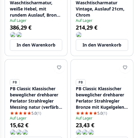
Waschtischarmatur,
Waschtischarmatur
weiße Hebel, mit
Vintage, Auslauf 21cm,
rundem Auslauf, Bronze
Chrom
Auf Lager
Auf Lager
1208956913
386,29 €
214,29 €
In den Warenkorb
In den Warenkorb
PB
PB
PB Classic Klassischer
PB Classic Klassischer
beweglicher drehbarer
beweglicher drehbarer
Perlator Strahlregler
Perlator Strahlregler
Messing natur (verfärbt)
Bronze mit Kugelgelenk
mit schwenkbarem
schwenkbar M22
5.0
(1)
5.0
(1)
Auf Lager
Auf Lager
Kugelgelenk M22
Innengewinde
15,62 €
23,43 €
Innengewinde
1208958040
1208958039