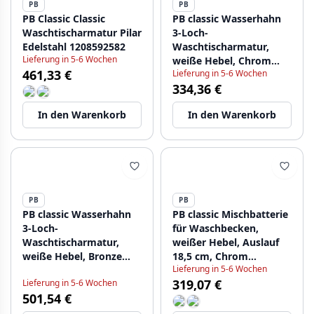
PB
PB
PB Classic Classic
PB classic Wasserhahn
Waschtischarmatur Pilar
3-Loch-
Edelstahl 1208592582
Waschtischarmatur,
Lieferung in 5-6 Wochen
weiße Hebel, Chrom
461,33 €
Lieferung in 5-6 Wochen
1208854262
334,36 €
In den Warenkorb
In den Warenkorb
PB
PB
PB classic Wasserhahn
PB classic Mischbatterie
3-Loch-
für Waschbecken,
Waschtischarmatur,
weißer Hebel, Auslauf
weiße Hebel, Bronze
18,5 cm, Chrom
Lieferung in 5-6 Wochen
1208854272
1208854292
319,07 €
Lieferung in 5-6 Wochen
501,54 €