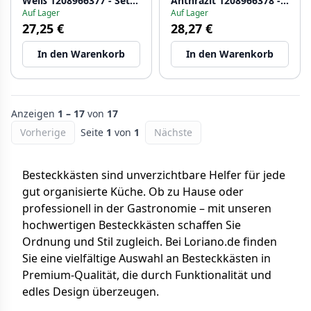
Weiß 1208966377 - Set
Anthrazit 1208966378 -
Auf Lager
Auf Lager
mit 2
Set mit 2
27,25 €
28,27 €
In den Warenkorb
In den Warenkorb
Anzeigen
1 – 17
von
17
Vorherige
Seite
1
von
1
Nächste
Besteckkästen sind unverzichtbare Helfer für jede
gut organisierte Küche. Ob zu Hause oder
professionell in der Gastronomie – mit unseren
hochwertigen Besteckkästen schaffen Sie
Ordnung und Stil zugleich. Bei Loriano.de finden
Sie eine vielfältige Auswahl an Besteckkästen in
Premium-Qualität, die durch Funktionalität und
edles Design überzeugen.