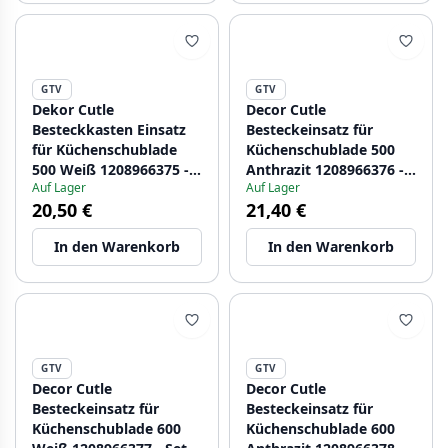
GTV
GTV
Dekor Cutle
Decor Cutle
Besteckkasten Einsatz
Besteckeinsatz für
für Küchenschublade
Küchenschublade 500
500 Weiß 1208966375 -
Anthrazit 1208966376 -
Auf Lager
Auf Lager
Set mit 2
Set mit 2
20,50 €
21,40 €
In den Warenkorb
In den Warenkorb
GTV
GTV
Decor Cutle
Decor Cutle
Besteckeinsatz für
Besteckeinsatz für
Küchenschublade 600
Küchenschublade 600