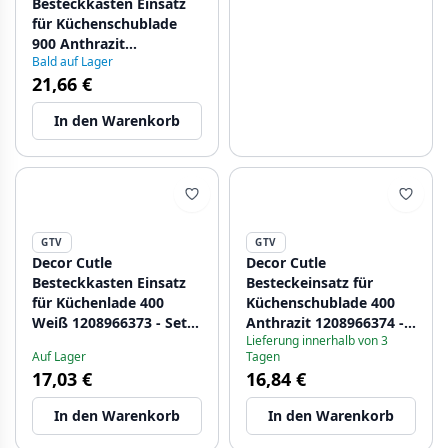
Besteckkasten Einsatz
für Küchenschublade
900 Anthrazit
Bald auf Lager
1208966382
21,66 €
In den Warenkorb
GTV
GTV
Decor Cutle
Decor Cutle
Besteckkasten Einsatz
Besteckeinsatz für
für Küchenlade 400
Küchenschublade 400
Weiß 1208966373 - Set
Anthrazit 1208966374 -
Lieferung innerhalb von 3
mit 2
Set mit 2
Auf Lager
Tagen
17,03 €
16,84 €
In den Warenkorb
In den Warenkorb