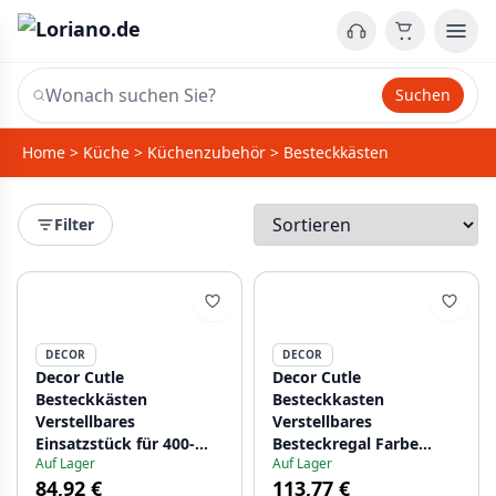
Suchen
Home
>
Küche
>
Küchenzubehör
>
Besteckkästen
Filter
DECOR
DECOR
Decor Cutle
Decor Cutle
Besteckkästen
Besteckkasten
Verstellbares
Verstellbares
Einsatzstück für 400-
Besteckregal Farbe
Auf Lager
Auf Lager
600mm Schränke Farbe
Buche 1208966290
84,92 €
113,77 €
Buche 1208966289