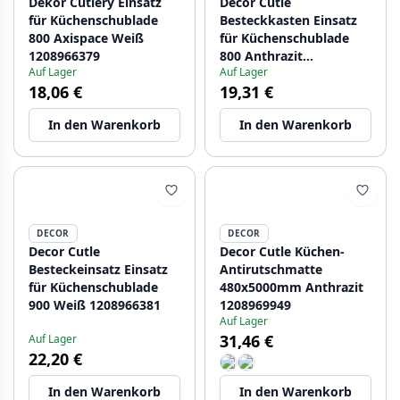
Dekor Cutlery Einsatz
Decor Cutle
für Küchenschublade
Besteckkasten Einsatz
800 Axispace Weiß
für Küchenschublade
1208966379
800 Anthrazit
Auf Lager
Auf Lager
1208966380
18,06 €
19,31 €
In den Warenkorb
In den Warenkorb
DECOR
DECOR
Decor Cutle
Decor Cutle Küchen-
Besteckeinsatz Einsatz
Antirutschmatte
für Küchenschublade
480x5000mm Anthrazit
900 Weiß 1208966381
1208969949
Auf Lager
31,46 €
Auf Lager
22,20 €
In den Warenkorb
In den Warenkorb