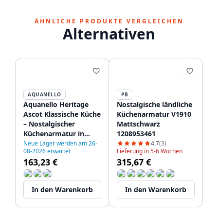
ÄHNLICHE PRODUKTE VERGLEICHEN
Alternativen
AQUANELLO
PB
Aquanello Heritage
Nostalgische ländliche
Ascot Klassische Küche
Küchenarmatur V1910
– Nostalgischer
Mattschwarz
Küchenarmatur in
1208953461
Schwarz mit
Neue Lager werden am 26-
4.7
(3)
08-2026 erwartet
Lieferung in 5-6 Wochen
abgewinkeltem
163,23 €
315,67 €
Auslauf BL-4002-HA
In den Warenkorb
In den Warenkorb