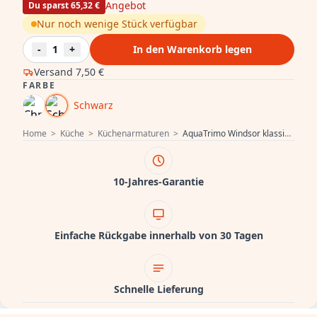
Angebot
Du sparst 65,32 €
Nur noch wenige Stück verfügbar
-
1
+
In den Warenkorb legen
Versand
7,50 €
FARBE
Schwarz
Home
>
Küche
>
Küchenarmaturen
>
AquaTrimo Windsor klassische Küchenarmatur in Nostalgie-Look, Schwarz matt 21WS7531SW
10-Jahres-Garantie
Einfache Rückgabe innerhalb von 30 Tagen
Schnelle Lieferung