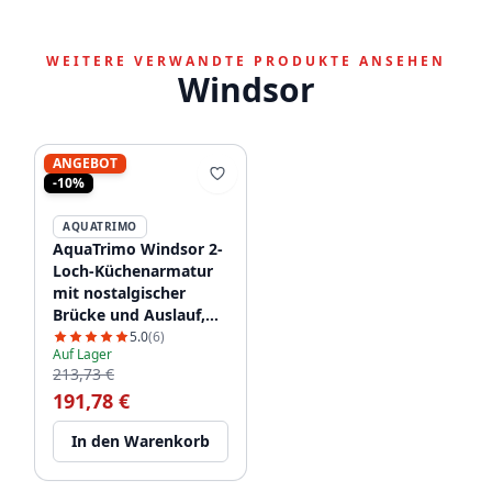
WEITERE VERWANDTE PRODUKTE ANSEHEN
Windsor
ANGEBOT
-10%
AQUATRIMO
AquaTrimo Windsor 2-
Loch-Küchenarmatur
mit nostalgischer
Brücke und Auslauf,
Schwarz 21WS7653SW
5.0
(6)
Auf Lager
213,73 €
191,78 €
In den Warenkorb