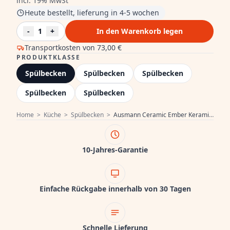
incl. 19% MwSt
Heute bestellt, lieferung in 4-5 wochen
-
1
+
In den Warenkorb legen
Transportkosten von
73,00 €
PRODUKTKLASSE
Spülbecken
Spülbecken
Spülbecken
Spülbecken
Spülbecken
Home
>
Küche
>
Spülbecken
>
Ausmann Ceramic Ember Keramisches Weißes Eineinhalb-Spülbecken Aufsatz- und Unterbau 535 x 400 mm mit Edelstahlstopfen 1208970735
10-Jahres-Garantie
Einfache Rückgabe innerhalb von 30 Tagen
Schnelle Lieferung