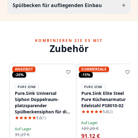
+
Spülbecken für aufliegenden Einbau
KOMBINIEREN SIE ES MIT
Zubehör
ANGEBOT
SUMMERSALE
-26%
-15%
PURE.SINK
PURE.SINK
Pure.Sink Universal
Pure.Sink Elite Steel
Siphon Doppelraum-
Pure Küchenarmatur
platzsparender
Edelstahl PS8010-02
Spülbeckensiphon für die
5.0
(2)
Küche mit 2
5.0
(1)
Auf Lager
Geschirrspüleranschlüssen
107,20 €
Auf Lager
WSTDSI-32
31,27 €
91,12 €