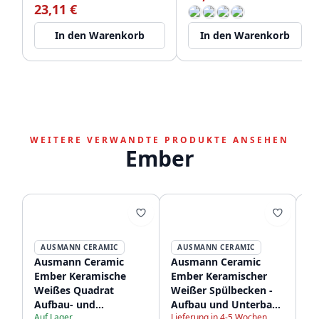
23,11 €
In den Warenkorb
In den Warenkorb
WEITERE VERWANDTE PRODUKTE ANSEHEN
Ember
AUSMANN CERAMIC
AUSMANN CERAMIC
Ausmann Ceramic
Ausmann Ceramic
A
Ember Keramische
Ember Keramischer
E
Weißes Quadrat
Weißer Spülbecken -
W
Aufbau- und
Aufbau und Unterbau
Wa
Auf Lager
Lieferung in 4-5 Wochen
Unterbauwaschbecken
54 x 40 cm mit
u