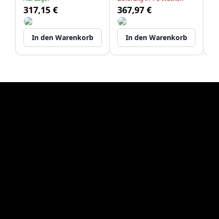
317,15 €
367,97 €
Li
40 x 40 cm mit
Edelstahlstopfen
12
2
Edelstahlstopfen
1208970508
1208970094
In den Warenkorb
In den Warenkorb