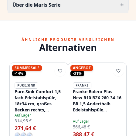
+
Über die Maris Serie
ÄHNLICHE PRODUKTE VERGLEICHEN
Alternativen
SUMMERSALE
ANGEBOT
-14%
-31%
PURE.SINK
FRANKE
Pure.Sink Comfort 1,5-
Franke Bolero Plus
fach-Edelstahlspüle,
New R10 B2X 260-34-16
18+34 cm, großes
BR 1,5 Anderthalb
Becken rechts,
Edelstahlspüle
Auf Lager
PCM183440-02
Flacheinbau, Unterbau
314,95 €
Auf Lager
und Aufbau 56x45 cm
566,48 €
271,64 €
127.0733.338
388,47 €