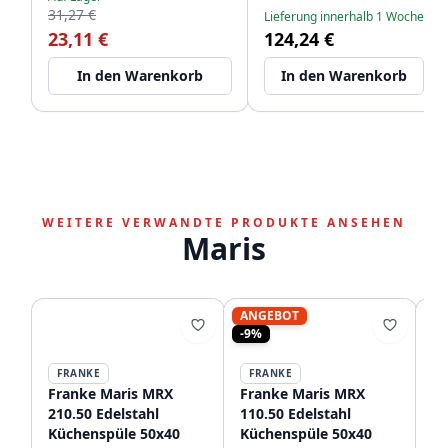
Geschirrspüleranschlüssen
31,27 €
Lieferung innerhalb 1 Woche
WSTDSI-32
23,11 €
124,24 €
In den Warenkorb
In den Warenkorb
WEITERE VERWANDTE PRODUKTE ANSEHEN
Maris
ANGEBOT
-9%
FRANKE
FRANKE
Franke Maris MRX
Franke Maris MRX
Fr
210.50 Edelstahl
110.50 Edelstahl
21
Küchenspüle 50x40
Küchenspüle 50x40
Kü