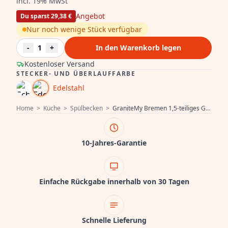
incl. 19% MwSt
Angebot
Du sparst 29,38 €
Nur noch wenige Stück verfügbar
-
1
+
In den Warenkorb legen
Kostenloser Versand
STECKER- UND ÜBERLAUFFARBE
Edelstahl
Home
>
Küche
>
Spülbecken
>
GraniteMy Bremen 1,5-teiliges Granitspülbecken, wendbar, schwarz, für Aufsatz-, Unterbau- und Flachmontage, mit Edelstahl-Ablaufstopfen 1208953203
10-Jahres-Garantie
Einfache Rückgabe innerhalb von 30 Tagen
Schnelle Lieferung