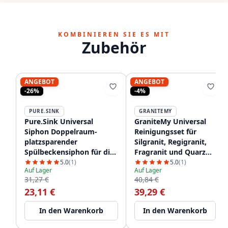
KOMBINIEREN SIE ES MIT
Zubehör
ANGEBOT
ANGEBOT
-26%
-4%
PURE.SINK
GRANITEMY
Pure.Sink Universal
GraniteMy Universal
Siphon Doppelraum-
Reinigungsset für
platzsparender
Silgranit, Regigranit,
Spülbeckensiphon für die
Fragranit und Quarz
Küche mit 2
1208952866
5.0
(1)
5.0
(1)
Auf Lager
Auf Lager
Geschirrspüleranschlüssen
31,27 €
40,84 €
WSTDSI-32
23,11 €
39,29 €
In den Warenkorb
In den Warenkorb