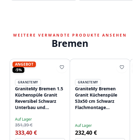
WEITERE VERWANDTE PRODUKTE ANSEHEN
Bremen
ANGEBOT
A
-5%
-1
GRANITEMY
GRANITEMY
GraniteMy Bremen 1.5
GraniteMy Bremen
G
Küchenspüle Granit
Granit Küchenspüle
Gr
Reversibel Schwarz
53x50 cm Schwarz
ru
Unterbau und
Flachmontage
Au
Au
Flachmontage
Unterbau und
Un
19
Auf Lager
1208952250
Aufliegend mit
H
351,39 €
1
Auf Lager
Hahnlochbank
12
333,40 €
232,40 €
1208952256