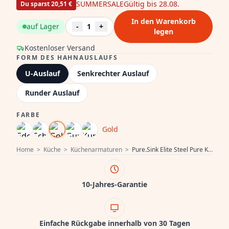
SUMMERSALE
Gültig bis 28.08.
Du sparst 20,51 €
In den Warenkorb
auf Lager
-
1
+
legen
Kostenloser Versand
FORM DES HAHNAUSLAUFS
U-Auslauf
Senkrechter Auslauf
Runder Auslauf
FARBE
Gold
Home
>
Küche
>
Küchenarmaturen
>
Pure.Sink Elite Steel Pure Küchenarmatur PVD gebürstetes Gold PS8010-60
10-Jahres-Garantie
Einfache Rückgabe innerhalb von 30 Tagen