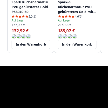
Spark Küchenarmatur
Spark-S
Cr
PVD gebürstetes Gold
Küchenarmatur PVD
K
PS8040-60
gebürstetes Gold mit
ge
ausziehbarem Auslauf
au
5.0
(2)
4.6
(9)
Auf Lager
Auf Lager
PS8041-60
PS
156,37 €
215,38 €
Au
17
132,92 €
183,07 €
1
In den Warenkorb
In den Warenkorb