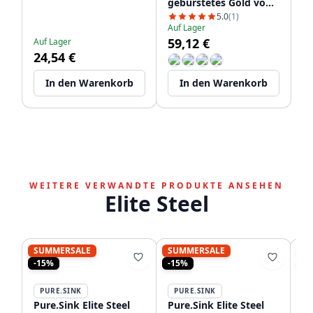
gebürstetes Gold von
oben nachfüllbar
5.0
(1)
Auf Lager
PS9010-60
59,12 €
Auf Lager
24,54 €
In den Warenkorb
In den Warenkorb
WEITERE VERWANDTE PRODUKTE ANSEHEN
Elite Steel
SUMMERSALE
SUMMERSALE
S
-15%
-15%
-1
PURE.SINK
PURE.SINK
P
Pure.Sink Elite Steel
Pure.Sink Elite Steel
Pu