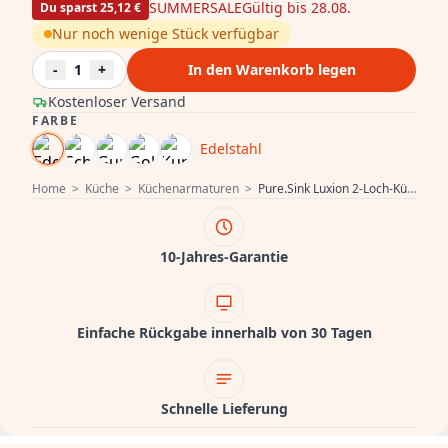
SUMMERSALE
Gültig bis 28.08.
Du sparst 25,12 €
Nur noch wenige Stück verfügbar
-
1
+
In den Warenkorb legen
Kostenloser Versand
FARBE
Edelstahl
Home
>
Küche
>
Küchenarmaturen
>
Pure.Sink Luxion 2-Loch-Küchenarmatur aus massivem Edelstahl mit U-Auslauf PLX2HU-02
10-Jahres-Garantie
Einfache Rückgabe innerhalb von 30 Tagen
Schnelle Lieferung