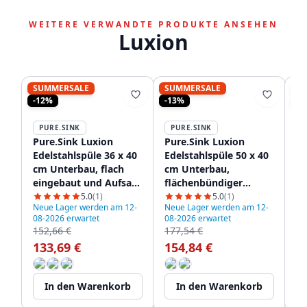
WEITERE VERWANDTE PRODUKTE ANSEHEN
Luxion
SUMMERSALE
SUMMERSALE
S
-12%
-13%
-1
PURE.SINK
PURE.SINK
P
Pure.Sink Luxion
Pure.Sink Luxion
Pu
Edelstahlspüle 36 x 40
Edelstahlspüle 50 x 40
Ed
cm Unterbau, flach
cm Unterbau,
cm
eingebaut und Aufsatz
flächenbündiger
fl
PLX3640-02
Einbau und Aufsatz
Ei
5.0
(1)
5.0
(1)
Neue Lager werden am 12-
Neue Lager werden am 12-
Ne
PLX5040-02
PL
08-2026 erwartet
08-2026 erwartet
08
152,66 €
177,54 €
18
133,69 €
154,84 €
1
In den Warenkorb
In den Warenkorb