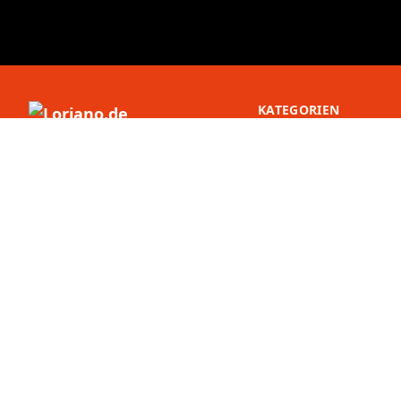
KATEGORIEN
Premium europäische Küche,
Badezimmer, Beleuchtung und
Werkzeug. Wunderschön kuratiert,
fachmännisch geliefert.
Loriano Deutschland GmbH
Winterhuder Weg 29/7
22085 Hamburg
Deutschland
HRB 195060