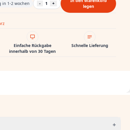
In den Warenkorb
ng in 1-2 wochen
-
1
+
legen
rz
Einfache Rückgabe
Schnelle Lieferung
innerhalb von 30 Tagen
+
g