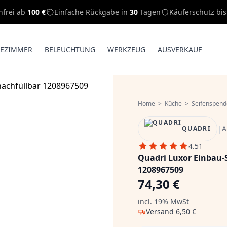
nfrei ab
100 €
Einfache Rückgabe in
30
Tagen
Käuferschutz bi
EZIMMER
BELEUCHTUNG
WERKZEUG
AUSVERKAUF
Home
>
Küche
>
Seifenspend
|
A
QUADRI
4.51
Quadri Luxor Einbau-
1208967509
74,30 €
incl. 19% MwSt
Versand
6,50 €