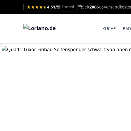
4.51/5
Seit
2006
Versandkoste
eTrusted
KÜCHE
BAD