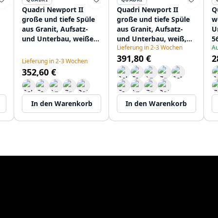
Quadri Newport II
Quadri Newport II
Q
große und tiefe Spüle
große und tiefe Spüle
w
aus Granit, Aufsatz-
aus Granit, Aufsatz-
U
und Unterbau, weiße
und Unterbau, weiß,
5
Lieferung in 2-3 Wochen
Au
Spüle 76x45cm mit
Spüle 76x45cm mit
g
391,80 €
2
Kupferstopfen
goldenem Stopfen
1
Lieferung in 2-3 Wochen
1208967304
1208967305
352,60 €
In den Warenkorb
In den Warenkorb