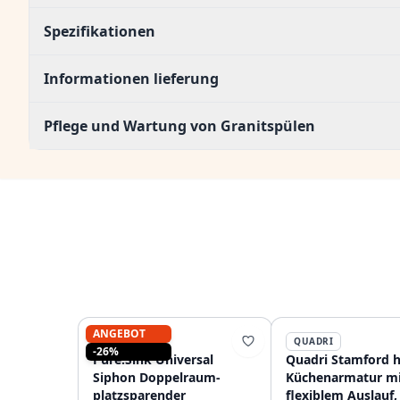
Spezifikationen
Informationen lieferung
Pflege und Wartung von Granitspülen
ANGEBOT
PURE.SINK
QUADRI
-26%
Pure.Sink Universal
Quadri Stamford 
Siphon Doppelraum-
Küchenarmatur mi
platzsparender
flexiblem Auslauf,