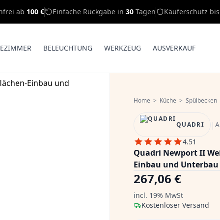
nfrei ab
100 €
Einfache Rückgabe in
30
Tagen
Käuferschutz bi
EZIMMER
BELEUCHTUNG
WERKZEUG
AUSVERKAUF
Home
>
Küche
>
Spülbecken
|
A
QUADRI
4.51
Quadri Newport II Wei
Einbau und Unterbau
267,06 €
incl. 19% MwSt
Kostenloser Versand