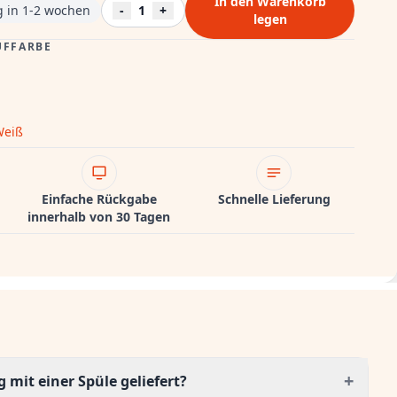
In den Warenkorb
ng in 1-2 wochen
-
1
+
legen
UFFARBE
Weiß
Einfache Rückgabe
Schnelle Lieferung
innerhalb von 30 Tagen
+
mit einer Spüle geliefert?