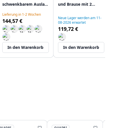
schwenkbarem Auslauf
und Brause mit 2
mit 2 S
1208956097
Strahlarten, Edelstahl
Edelst
Lieferung in 1-2 Wochen
1208955916
Neue Lager werden am 11-
144,57 €
08-2026 erwartet
119,72 €
Auf Lage
97,02
In den Warenkorb
In den Warenkorb
In d
QUADRI
QUADRI
QUADRI