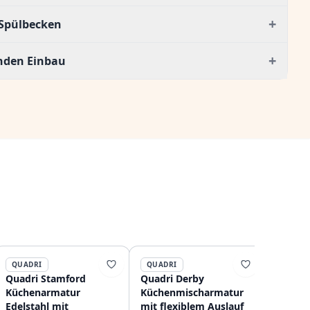
+
Spülbecken
+
enden Einbau
QUADRI
QUADRI
QUADR
Quadri Stamford
Quadri Derby
Quadri 
Küchenarmatur
Küchenmischarmatur
Küchen
Edelstahl mit
mit flexiblem Auslauf
auszie