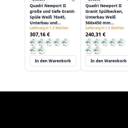
Quadri Newport II
Quadri Newport II
große und tiefe Granit-
Granit Spülbecken,
Spüle Weiß 76x45,
Unterbau Weiß
Unterbau und
560x450 mm
Lieferung in 1-2 Wochen
Lieferung in 1-2 Wochen
Oberflächen-Einbau
1208966922
307,16 €
240,31 €
1208957854
In den Warenkorb
In den Warenkorb