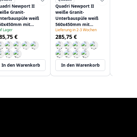
uadri Newport II
Quadri Newport II
Quadri Ne
eiße Granit-
weiße Granit-
Weiß 1,5 
nterbauspüle weiß
Unterbauspüle weiß
Granit Au
60x450mm mit
560x450mm mit
Unterbaus
f Lager
Lieferung in 2-3 Wochen
oldenem Stopfen
Kupferstopfen
555x460m
85,75 €
285,75 €
208967451
1208967452
goldener
Lieferung in
120896746
360,62 €
In den Warenkorb
In den Warenkorb
In den