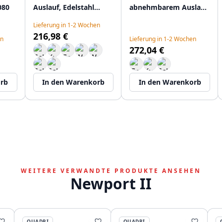
080
Auslauf, Edelstahl
abnehmbarem Auslauf
1208956081
und Strahleinstellung
Lieferung in 1-2 Wochen
1208956088
216,98 €
en
Lieferung in 1-2 Wochen
272,04 €
orb
In den Warenkorb
In den Warenkorb
WEITERE VERWANDTE PRODUKTE ANSEHEN
Newport II
QUADRI
QUADRI