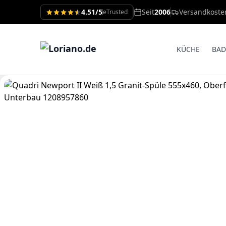
4.51/5
Seit
2006
Versandkoste
eTrusted
KÜCHE
BAD