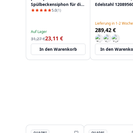
Spülbeckensiphon für die
Edelstahl 1208956
Küche mit 2
5.0
(1)
Geschirrspüleranschlüssen
WSTDSI-32
Lieferung in 1-2 Woch
289,42 €
Auf Lager
23,11 €
31,27 €
In den Warenkorb
In den Warenk
QUADRI
QUADRI