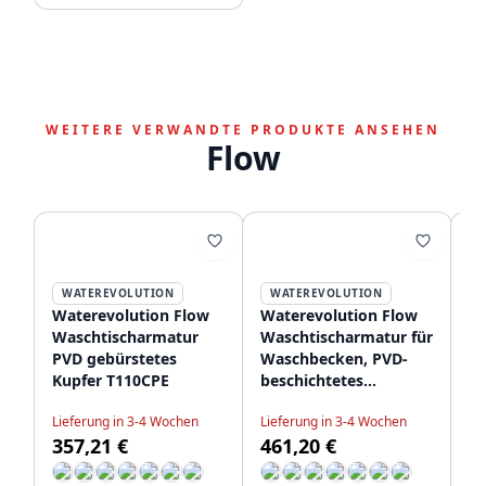
WEITERE VERWANDTE PRODUKTE ANSEHEN
Flow
WATEREVOLUTION
WATEREVOLUTION
Waterevolution Flow
Waterevolution Flow
Wa
Waschtischarmatur
Waschtischarmatur für
Wa
PVD gebürstetes
Waschbecken, PVD-
ho
Kupfer T110CPE
beschichtetes
ge
gebürstetes Kupfer,
T
Lieferung in 3-4 Wochen
Lieferung in 3-4 Wochen
Li
T115CPE
357,21 €
461,20 €
5