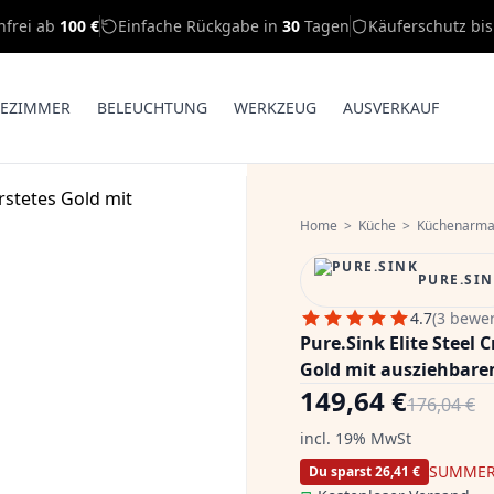
nfrei ab
100 €
Einfache Rückgabe in
30
Tagen
Käuferschutz bi
EZIMMER
BELEUCHTUNG
WERKZEUG
AUSVERKAUF
Home
>
Küche
>
Küchenarma
PURE.SI
4.7
(3 bewe
Pure.Sink Elite Steel
Gold mit ausziehbare
149,64 €
176,04 €
incl. 19% MwSt
SUMMER
Du sparst 26,41 €