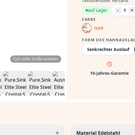
Kostenloser Versand
auf Lager
-
1
+
FARBE
Gold
FORM DES HAHNAUSLA
Senkrechter Auslauf
In voller Größe ansehen
10-Jahres-Garantie
+
Material Edelstahl