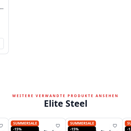
WEITERE VERWANDTE PRODUKTE ANSEHEN
Elite Steel
SUMMERSALE
SUMMERSALE
S
PURE.SINK
PURE.SINK
-15%
-15%
-