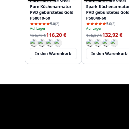
Pure.Sink Elite Steel
Pure.Sink Elite Steel
Pure Küchenarmatur
Spark Küchenarmatu
PVD gebürstetes Gold
PVD gebürstetes Gol
PS8010-60
PS8040-60
5.0
(2)
5.0
(2)
Auf Lager
Auf Lager
116,20 €
132,92 €
136,70 €
156,37 €
In den Warenkorb
In den Warenkorb