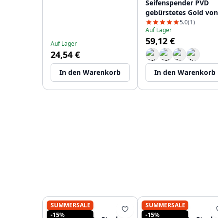
Seifenspender PVD
gebürstetes Gold von
oben nachfüllbar
5.0
(1)
Auf Lager
PS9010-60
59,12 €
Auf Lager
24,54 €
In den Warenkorb
In den Warenkorb
SUMMERSALE
SUMMERSALE
PURE.SINK
PURE.SINK
-15%
-15%