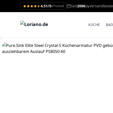
4.51/5
Seit
2006
Versandkoste
eTrusted
KÜCHE
BAD