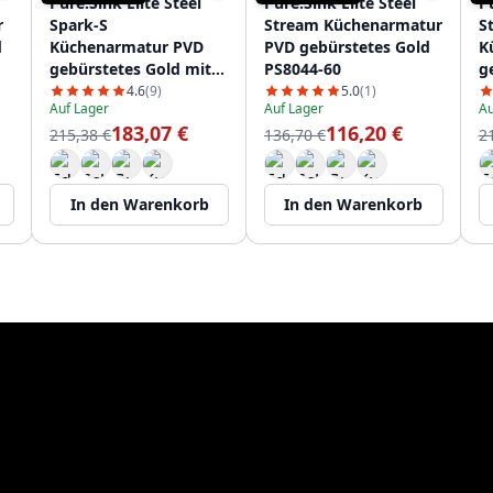
Pure.Sink Elite Steel
Pure.Sink Elite Steel
Pu
r
Spark-S
Stream Küchenarmatur
S
d
Küchenarmatur PVD
PVD gebürstetes Gold
K
gebürstetes Gold mit
PS8044-60
g
ausziehbarem Auslauf
a
4.6
(9)
5.0
(1)
Auf Lager
Auf Lager
Au
PS8041-60
P
183,07 €
116,20 €
215,38 €
136,70 €
2
In den Warenkorb
In den Warenkorb