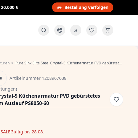
s
20.000 €
Bestellung verfolgen
turen
>
Pure.Sink Elite Steel Crystal-S Küchenarmatur PVD gebürstetes Gold mit ausziehbarem Auslauf PS8050-60
|
Artikelnummer 1208967638
NK
rtungen)
 Crystal-S Küchenarmatur PVD gebürstetes
m Auslauf PS8050-60
SALE
Gültig bis 28.08.