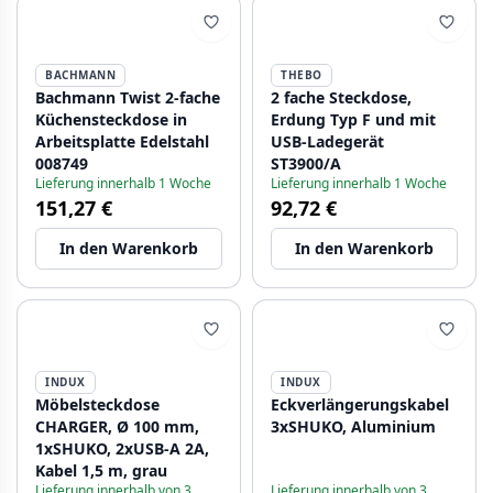
BACHMANN
THEBO
Bachmann Twist 2-fache
2 fache Steckdose,
Küchensteckdose in
Erdung Typ F und mit
Arbeitsplatte Edelstahl
USB-Ladegerät
008749
ST3900/A
Lieferung innerhalb 1 Woche
Lieferung innerhalb 1 Woche
151,27 €
92,72 €
In den Warenkorb
In den Warenkorb
INDUX
INDUX
Möbelsteckdose
Eckverlängerungskabel
CHARGER, Ø 100 mm,
3xSHUKO, Aluminium
1xSHUKO, 2xUSB-A 2A,
Kabel 1,5 m, grau
Lieferung innerhalb von 3
Lieferung innerhalb von 3