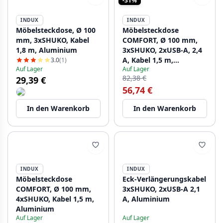
-31%
INDUX
INDUX
Möbelsteckdose, Ø 100
Möbelsteckdose
mm, 3xSHUKO, Kabel
COMFORT, Ø 100 mm,
1,8 m, Aluminium
3xSHUKO, 2xUSB-A, 2,4
A, Kabel 1,5 m,
3.0
(1)
Auf Lager
Auf Lager
Aluminium
82,38 €
29,39 €
56,74 €
In den Warenkorb
In den Warenkorb
INDUX
INDUX
Möbelsteckdose
Eck-Verlängerungskabel
COMFORT, Ø 100 mm,
3xSHUKO, 2xUSB-A 2,1
4xSHUKO, Kabel 1,5 m,
A, Aluminium
Aluminium
Auf Lager
Auf Lager