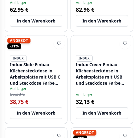
Auf Lager
Auf Lager
dem Küchenschrank
62,95 €
82,96 €
1156280162
In den Warenkorb
In den Warenkorb
ANGEBOT
-31%
INDUX
INDUX
Indux Slide Einbau
Indux Cover Einbau-
Küchensteckdose in
Küchensteckdose in
Arbeitsplatte mit USB C
Arbeitsplatte mit USB
und Steckdose Farbe
und Steckdose Farbe
Auf Lager
Edelstahl 1208957391
Silber 1208957393
56,38 €
Auf Lager
38,75 €
32,13 €
In den Warenkorb
In den Warenkorb
ANGEBOT