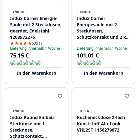
INDUX
INDUX
Indux Corner Energie-
Indux Corner
Säule mit 2 Steckdosen,
Energiesäule mit 2
geerdet, Edelstahl
Steckdosen,
1208972276
Schutzkontakt und 2 x
USB-Ladegerät,
5.0
(1)
Lieferung innerhalb 1 Woche
Lieferung innerhalb 1 Woche
Edelstahl 1208972296
75,15 €
101,01 €
In den Warenkorb
In den Warenkorb
INDUX
HERA
Indux Round Einbau-
Kücheneckdose 2-fach
Steckdose mit 1
Kunststoff Alu-Look
Steckdose,
VHL2ST 1156279872
Schutzkontakt,