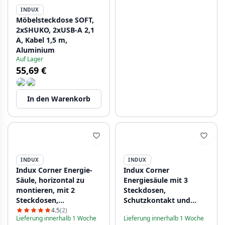
INDUX
Möbelsteckdose SOFT,
2xSHUKO, 2xUSB-A 2,1
A, Kabel 1,5 m,
Aluminium
Auf Lager
55,69 €
In den Warenkorb
INDUX
INDUX
Indux Corner Energie-
Indux Corner
Säule, horizontal zu
Energiesäule mit 3
montieren, mit 2
Steckdosen,
Steckdosen,
Schutzkontakt und
Schutzkontakt,
doppeltem USB-C-
4.5
(2)
Lieferung innerhalb 1 Woche
Lieferung innerhalb 1 Woche
Edelstahl 1208953211
Ladegerät, Edelstahl