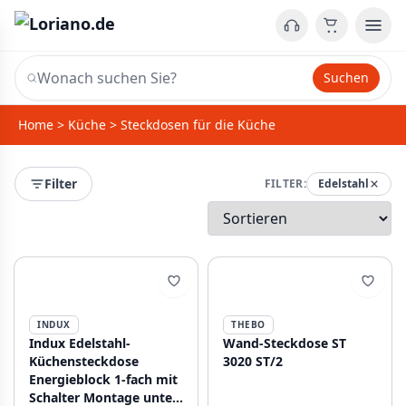
Suchen
Home
>
Küche
>
Steckdosen für die Küche
Filter
FILTER:
Edelstahl
INDUX
THEBO
Indux Edelstahl-
Wand-Steckdose ST
Küchensteckdose
3020 ST/2
Energieblock 1-fach mit
Schalter Montage unter