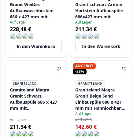
Granit Weißes
Granit schwarz Arduin
Aufbauwaschbecken
Hartstein Aufbauspüle
686 x 427 mm mit
686x427 mm mit
Auf Lager
Auf Lager
Armaturenbank und
Kranlochbank und
228,48 €
211,34 €
Edelstahlstopfen
Edelstahl-Stecker
1208970614
1208970615
In den Warenkorb
In den Warenkorb
ANGEBOT
-33%
GRANITELAND
GRANITELAND
Graniteland Magra
Graniteland Magra
Granit Schwarz
Granit Beige Sand
Aufbauspüle 686 x 427
Einbauspüle 686 x 427
mm mit
mm mit Hahnlochbank
Auf Lager
Armaturenbank und
und Edelstahl-Stecker
211,34 €
Auf Lager
Edelstahlstopfen
1208970617
211,34 €
142,60 €
1208970616