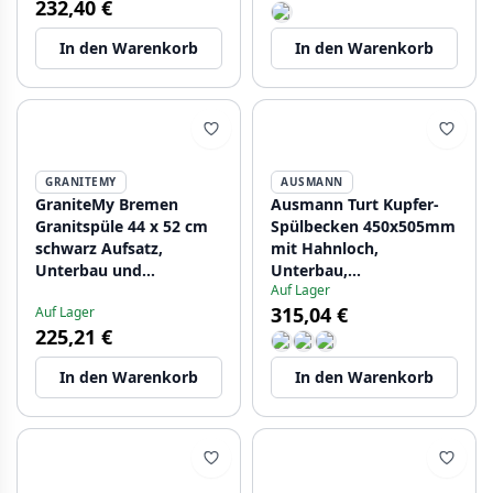
232,40 €
In den Warenkorb
In den Warenkorb
GRANITEMY
AUSMANN
GraniteMy Bremen
Ausmann Turt Kupfer-
Granitspüle 44 x 52 cm
Spülbecken 450x505mm
schwarz Aufsatz,
mit Hahnloch,
Unterbau und
Unterbau,
Auf Lager
flächenbündiger Einbau
flächenbündiger und
315,04 €
Auf Lager
mit Hahnlochbank
Oberflächen-Einbau
225,21 €
1208953870
1208956959
In den Warenkorb
In den Warenkorb