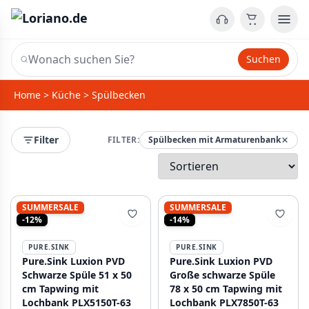
Suchen
Home
>
Küche
>
Spülbecken
Filter
FILTER:
Spülbecken mit Armaturenbank
SUMMERSALE
SUMMERSALE
-12%
-14%
PURE.SINK
PURE.SINK
Pure.Sink Luxion PVD
Pure.Sink Luxion PVD
Schwarze Spüle 51 x 50
Große schwarze Spüle
cm Tapwing mit
78 x 50 cm Tapwing mit
Lochbank PLX5150T-63
Lochbank PLX7850T-63