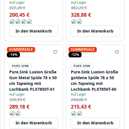
Auf Lager
Auf Lager
227,26 €
382,29 €
200,45 €
328,88 €
In den Warenkorb
In den Warenkorb
SUMMERSALE
SUMMERSALE
-14%
-12%
PURE.SINK
PURE.SINK
Pure.Sink Luxion Große
Pure.Sink Luxion Große
Gun Metal Spüle 78 x 50
goldene Spüle 78 x 50
cm Tapwing mit
cm Tapwing mit
Lochbank PLX7850T-61
Lochbank PLX7850T-60
Auf Lager
Auf Lager
335,59 €
244,88 €
289,18 €
215,43 €
In den Warenkorb
In den Warenkorb