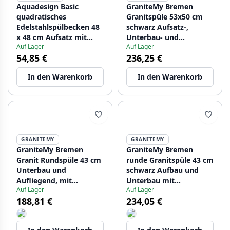
Aquadesign Basic
GraniteMy Bremen
quadratisches
Granitspüle 53x50 cm
Edelstahlspülbecken 48
schwarz Aufsatz-,
x 48 cm Aufsatz mit
Unterbau- und
Auf Lager
Auf Lager
Hahnloch 1208956284
Flachbauweise mit
54,85 €
236,25 €
Armaturenbank MIT
EDELSTAHLSTOPFEN
In den Warenkorb
In den Warenkorb
GRANITEMY
GRANITEMY
GraniteMy Bremen
GraniteMy Bremen
Granit Rundspüle 43 cm
runde Granitspüle 43 cm
Unterbau und
schwarz Aufbau und
Aufliegend, mit
Unterbau mit
Auf Lager
Auf Lager
Hahnloch, mit
Kranlochbank und
188,81 €
234,05 €
Edelstahlstecker
Kupferstecker
1208953206
1208971837