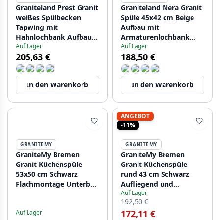
Graniteland Prest Granit
Graniteland Nera Granit
weißes Spülbecken
Spüle 45x42 cm Beige
Tapwing mit
Aufbau mit
Hahnlochbank Aufbau
Armaturenlochbank
Auf Lager
Auf Lager
400x500mm mit
und Edelstahlstöpsel
205,63 €
188,50 €
Edelstahl-Stöpsel
1208971434
1208971424
In den Warenkorb
In den Warenkorb
ANGEBOT
-11%
GRANITEMY
GRANITEMY
GraniteMy Bremen
GraniteMy Bremen
Granit Küchenspüle
Granit Küchenspüle
53x50 cm Schwarz
rund 43 cm Schwarz
Flachmontage Unterbau
Aufliegend und
Auf Lager
und Aufliegend mit
Unterbau mit
192,50 €
Hahnlochbank
Hahnlochbank
172,11 €
Auf Lager
1208952256
1208952257