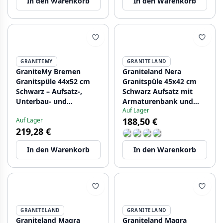
In den Warenkorb
In den Warenkorb
1208971843
1208971844
GRANITEMY
GRANITELAND
GraniteMy Bremen
Graniteland Nera
Granitspüle 44x52 cm
Granitspüle 45x42 cm
Schwarz – Aufsatz-,
Schwarz Aufsatz mit
Unterbau- und
Armaturenbank und
Auf Lager
Flacheinbau mit
Edelstahlstopfen
188,50 €
Auf Lager
Armaturenbank und
1208969985
219,28 €
Edelstahlstopfen
1208953861
In den Warenkorb
In den Warenkorb
GRANITELAND
GRANITELAND
Graniteland Magra
Graniteland Magra