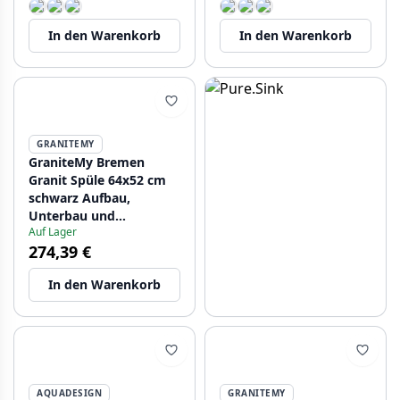
In den Warenkorb
In den Warenkorb
GRANITEMY
GraniteMy Bremen
Granit Spüle 64x52 cm
schwarz Aufbau,
Unterbau und
Auf Lager
flächenbündiger Einbau
274,39 €
mit Lochbank
1208953874
In den Warenkorb
AQUADESIGN
GRANITEMY