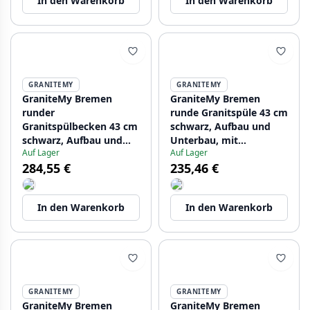
In den Warenkorb
In den Warenkorb
GRANITEMY
GRANITEMY
GraniteMy Bremen
GraniteMy Bremen
runder
runde Granitspüle 43 cm
Granitspülbecken 43 cm
schwarz, Aufbau und
schwarz, Aufbau und
Unterbau, mit
Auf Lager
Auf Lager
Unterbau, mit
Armaturenlochbank
284,55 €
235,46 €
Hahnlochbank und
und automatischem
automatischem
Edelstahlstopfen
Kupferstöpsel
1208971840
In den Warenkorb
In den Warenkorb
1208971838
GRANITEMY
GRANITEMY
GraniteMy Bremen
GraniteMy Bremen