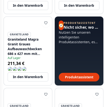
In den Warenkorb
In den Warenkorb
PRODUKTASSISTENT
🧭
Nicht sicher, wo Sie anfangen sollen?
Nutzen Sie unseren
GRANITELAND
intelligenten
Graniteland Magra
Produktassistenten, es
Granit Graues
dauert weniger als 60
Aufbauwaschbecken
Sekunden.
686 x 427 mm mit
Auf Lager
Armaturenlochbank
211,34 €
und Edelstahlstopfen
1208970618
In den Warenkorb
Produktassistent
GRANITELAND
GRANITELAND