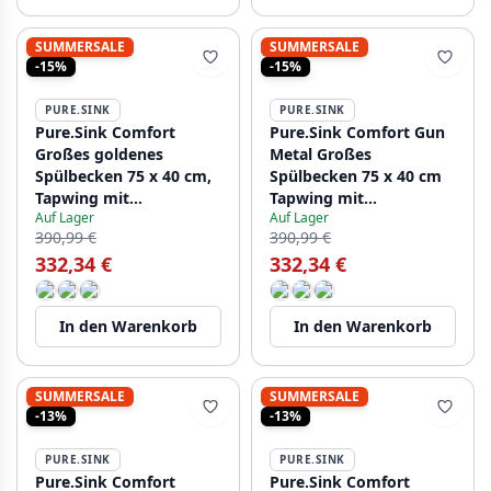
SUMMERSALE
SUMMERSALE
-15%
-15%
PURE.SINK
PURE.SINK
Pure.Sink Comfort
Pure.Sink Comfort Gun
Großes goldenes
Metal Großes
Spülbecken 75 x 40 cm,
Spülbecken 75 x 40 cm
Tapwing mit
Tapwing mit
Auf Lager
Auf Lager
Wasserhahnöffnung,
Wasserhahnöffnung
390,99 €
390,99 €
PCM7540T-60
PCM7540T-61
332,34 €
332,34 €
In den Warenkorb
In den Warenkorb
SUMMERSALE
SUMMERSALE
-13%
-13%
PURE.SINK
PURE.SINK
Pure.Sink Comfort
Pure.Sink Comfort