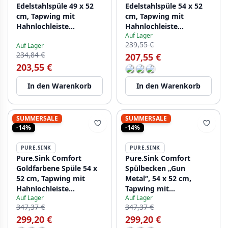
Edelstahlspüle 49 x 52
Edelstahlspüle 54 x 52
cm, Tapwing mit
cm, Tapwing mit
Hahnlochleiste
Hahnlochleiste
Auf Lager
PCM4540T-02
PCM5040T-02
239,55 €
Auf Lager
234,84 €
207,55 €
203,55 €
In den Warenkorb
In den Warenkorb
SUMMERSALE
SUMMERSALE
-14%
-14%
PURE.SINK
PURE.SINK
Pure.Sink Comfort
Pure.Sink Comfort
Goldfarbene Spüle 54 x
Spülbecken „Gun
52 cm, Tapwing mit
Metal“, 54 x 52 cm,
Hahnlochleiste
Tapwing mit
Auf Lager
Auf Lager
PCM5040T-60
Hahnlochleiste
347,37 €
347,37 €
PCM5040T-61
299,20 €
299,20 €