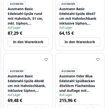
AUSMANN
AUSMANN
Ausmann Basic
Ausmann Basic
Edelstahl-Spüle rund
Edelstahl-Spüle 49x47
mit Hahnloch, 51 cm,
cm mit Hahnlochbank
inkl. Siphon,
inklusive Siphon,
Auf Lager
Auf Lager
Oberflächen-Einbau
Oberflächen-Einbau
87,29 €
64,15 €
1208956976
1208956997
In den Warenkorb
In den Warenkorb
AUSMANN
AUSMANN
Ausmann Basic
Ausmann Oder Blue
Edelstahl-Spüle 48x48
Edelstahl Spülbecken
cm mit Hahnlochbank,
45x50cm Flacheinbau
inklusive Siphon,
und Auflage mit
Auf Lager
Auf Lager
Oberflächen-Einbau
Armaturenbank
69,48 €
215,96 €
1208957000
1208957117