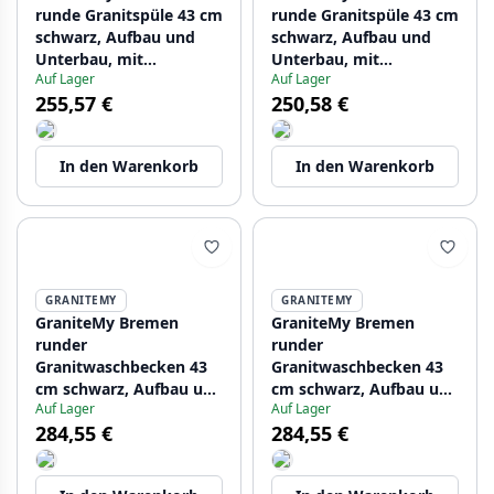
runde Granitspüle 43 cm
runde Granitspüle 43 cm
schwarz, Aufbau und
schwarz, Aufbau und
Unterbau, mit
Unterbau, mit
Auf Lager
Auf Lager
Kranlochbank und
Armaturenlochbank
255,57 €
250,58 €
goldenem Stopfen
und Gun Metal Stopfen
1208971841
1208971842
In den Warenkorb
In den Warenkorb
GRANITEMY
GRANITEMY
GraniteMy Bremen
GraniteMy Bremen
runder
runder
Granitwaschbecken 43
Granitwaschbecken 43
cm schwarz, Aufbau und
cm schwarz, Aufbau und
Auf Lager
Auf Lager
Unterbau, mit
Unterbau, mit
284,55 €
284,55 €
Armaturenlochbank
Armaturenlochbank
und automatischem
und automatischem
goldenem Stecker
Gun Metal Plug