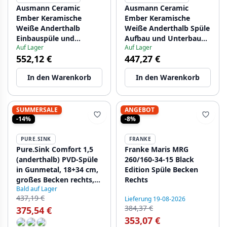
Ausmann Ceramic
Ausmann Ceramic
Ember Keramische
Ember Keramische
Weiße Anderthalb
Weiße Anderthalb Spüle
Einbauspüle und
Aufbau und Unterbau
Auf Lager
Auf Lager
Unterbau 495 x 370 mm
495 x 370 mm mit
552,12 €
447,27 €
mit Gun Metal Stopfen
schwarzen Steckern
1208971515
1208971516
In den Warenkorb
In den Warenkorb
SUMMERSALE
ANGEBOT
-14%
-8%
PURE.SINK
FRANKE
Pure.Sink Comfort 1,5
Franke Maris MRG
(anderthalb) PVD-Spüle
260/160-34-15 Black
in Gunmetal, 18+34 cm,
Edition Spüle Becken
großes Becken rechts,
Rechts
Bald auf Lager
PCM183440-61
437,19 €
Lieferung 19-08-2026
384,37 €
375,54 €
353,07 €