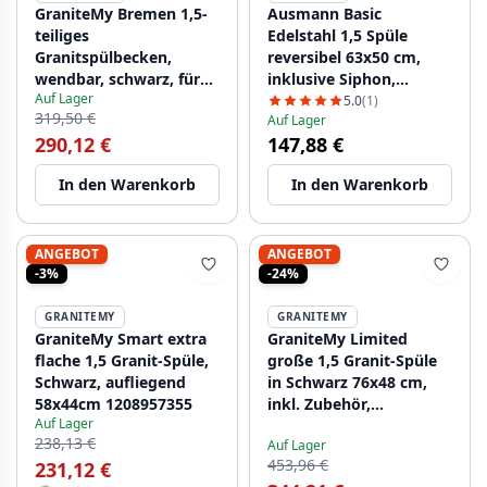
GraniteMy Bremen 1,5-
Ausmann Basic
teiliges
Edelstahl 1,5 Spüle
Granitspülbecken,
reversibel 63x50 cm,
wendbar, schwarz, für
inklusive Siphon,
Auf Lager
Aufsatz-, Unterbau- und
Oberflächen-Einbau
5.0
(1)
319,50 €
Auf Lager
Flachmontage, mit
1208956969
290,12 €
147,88 €
Edelstahl-Ablaufstopfen
1208953203
In den Warenkorb
In den Warenkorb
ANGEBOT
ANGEBOT
-3%
-24%
GRANITEMY
GRANITEMY
GraniteMy Smart extra
GraniteMy Limited
flache 1,5 Granit-Spüle,
große 1,5 Granit-Spüle
Schwarz, aufliegend
in Schwarz 76x48 cm,
58x44cm 1208957355
inkl. Zubehör,
Auf Lager
Oberflächen-Einbau und
238,13 €
Auf Lager
Unterbau 1208957389
453,96 €
231,12 €