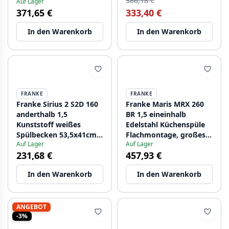
386,18 €
Auf Lager
371,65 €
333,40 €
In den Warenkorb
In den Warenkorb
FRANKE
FRANKE
Franke Sirius 2 S2D 160
Franke Maris MRX 260
anderthalb 1,5
BR 1,5 eineinhalb
Kunststoff weißes
Edelstahl Küchenspüle
Spülbecken 53,5x41cm
Flachmontage, großes
Auf Lager
Auf Lager
Unterbau 125.0252.219
Becken rechts
231,68 €
457,93 €
1270568040
In den Warenkorb
In den Warenkorb
ANGEBOT
-3%