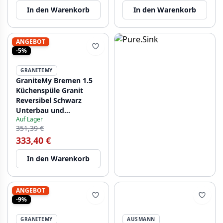
In den Warenkorb
In den Warenkorb
ANGEBOT
-5%
GRANITEMY
GraniteMy Bremen 1.5
Küchenspüle Granit
Reversibel Schwarz
Unterbau und
Auf Lager
Flachmontage
351,39 €
1208952250
333,40 €
In den Warenkorb
ANGEBOT
-9%
GRANITEMY
AUSMANN