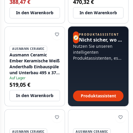
388,47 €
470,32 €
127.0733.338
1208971511
In den Warenkorb
In den Warenkorb
PRODUKTASSISTENT
🧭
Nicht sicher, wo Sie anfangen sollen?
Nutzen Sie unseren
AUSMANN CERAMIC
intelligenten
Ausmann Ceramic
Produktassistenten, es
Ember Keramische Weiß
dauert weniger als 60
Anderthalb Einbauspüle
Sekunden.
und Unterbau 495 x 370
Auf Lager
mm mit Kupferstopfen
519,05 €
1208971514
In den Warenkorb
Produktassistent
AUSMANN CERAMIC
AUSMANN CERAMIC