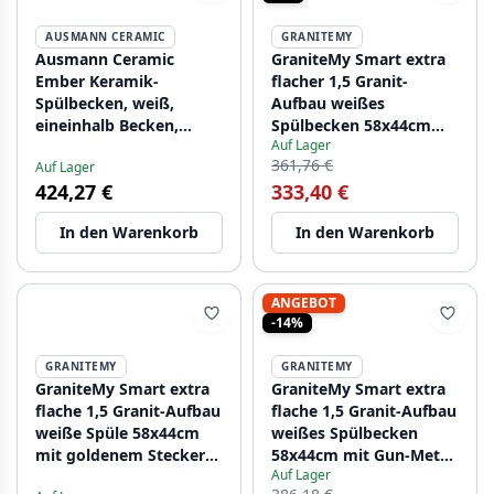
AUSMANN CERAMIC
GRANITEMY
Ausmann Ceramic
GraniteMy Smart extra
Ember Keramik-
flacher 1,5 Granit-
Spülbecken, weiß,
Aufbau weißes
eineinhalb Becken,
Spülbecken 58x44cm
Auf Lager
Aufsatz und Unterbau,
mit Kupfer-Stecker
361,76 €
Auf Lager
495 x 370 mm, mit
1208970052
424,27 €
333,40 €
Edelstahlstopfen
1208970736
In den Warenkorb
In den Warenkorb
ANGEBOT
-14%
GRANITEMY
GRANITEMY
GraniteMy Smart extra
GraniteMy Smart extra
flache 1,5 Granit-Aufbau
flache 1,5 Granit-Aufbau
weiße Spüle 58x44cm
weißes Spülbecken
mit goldenem Stecker
58x44cm mit Gun-Metal-
Auf Lager
1208971224
Stecker1208971225