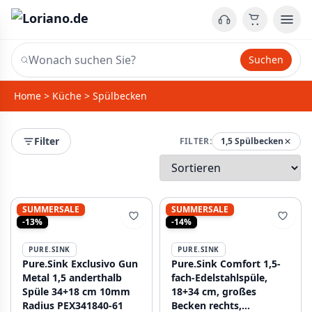
Suchen
Home
>
Küche
>
Spülbecken
Filter
FILTER:
1,5 Spülbecken
SUMMERSALE
SUMMERSALE
-13%
-14%
PURE.SINK
PURE.SINK
Pure.Sink Exclusivo Gun
Pure.Sink Comfort 1,5-
Metal 1,5 anderthalb
fach-Edelstahlspüle,
Spüle 34+18 cm 10mm
18+34 cm, großes
Radius PEX341840-61
Becken rechts,