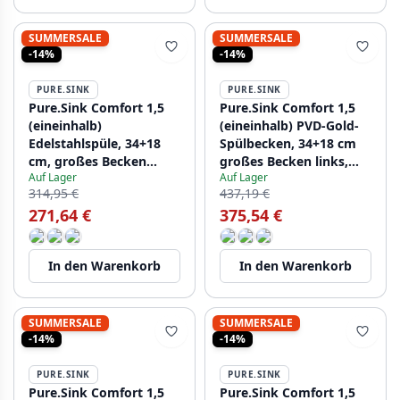
SUMMERSALE
SUMMERSALE
-14%
-14%
PURE.SINK
PURE.SINK
Pure.Sink Comfort 1,5
Pure.Sink Comfort 1,5
(eineinhalb)
(eineinhalb) PVD-Gold-
Edelstahlspüle, 34+18
Spülbecken, 34+18 cm
cm, großes Becken
großes Becken links,
Auf Lager
Auf Lager
links, PCM341840-02
PEX341840-60
314,95 €
437,19 €
271,64 €
375,54 €
In den Warenkorb
In den Warenkorb
SUMMERSALE
SUMMERSALE
-14%
-14%
PURE.SINK
PURE.SINK
Pure.Sink Comfort 1,5
Pure.Sink Comfort 1,5