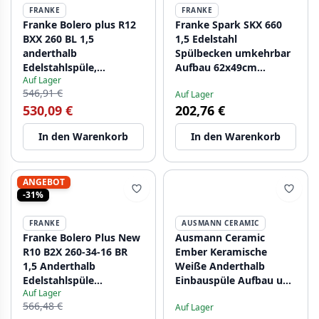
FRANKE
FRANKE
Franke Bolero plus R12
Franke Spark SKX 660
BXX 260 BL 1,5
1,5 Edelstahl
anderthalb
Spülbecken umkehrbar
Edelstahlspüle,
Aufbau 62x49cm
Auf Lager
flächenbündig
101.0714.455
546,91 €
Auf Lager
127.0625.091
530,09 €
202,76 €
In den Warenkorb
In den Warenkorb
ANGEBOT
-31%
FRANKE
AUSMANN CERAMIC
Franke Bolero Plus New
Ausmann Ceramic
R10 B2X 260-34-16 BR
Ember Keramische
1,5 Anderthalb
Weiße Anderthalb
Edelstahlspüle
Einbauspüle Aufbau und
Auf Lager
Flacheinbau, Unterbau
Unterbau 495 x 370 mm
566,48 €
Auf Lager
und Aufbau 56x45 cm
mit Goldenen Steckern