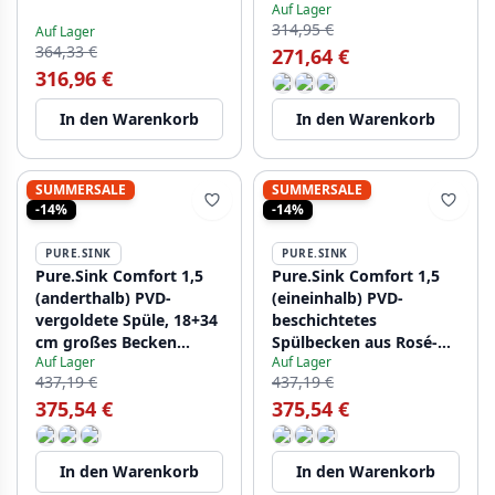
Auf Lager
PCM183440-02
314,95 €
Auf Lager
364,33 €
271,64 €
316,96 €
In den Warenkorb
In den Warenkorb
SUMMERSALE
SUMMERSALE
-14%
-14%
PURE.SINK
PURE.SINK
Pure.Sink Comfort 1,5
Pure.Sink Comfort 1,5
(anderthalb) PVD-
(eineinhalb) PVD-
vergoldete Spüle, 18+34
beschichtetes
cm großes Becken
Spülbecken aus Rosé-
Auf Lager
Auf Lager
rechts, PCM183440-60
Kupfer, 18+34 cm,
437,19 €
437,19 €
großes Becken rechts,
375,54 €
375,54 €
PCM183440-62
In den Warenkorb
In den Warenkorb