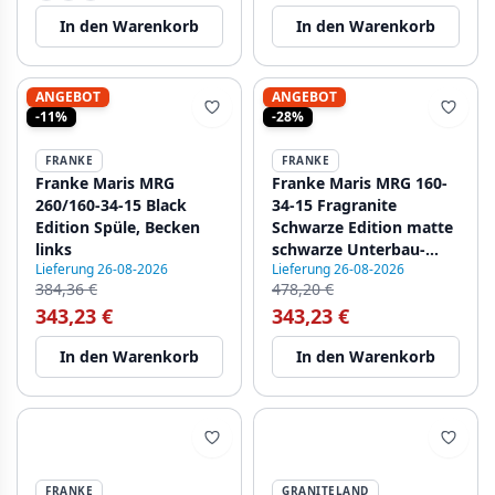
In den Warenkorb
In den Warenkorb
ANGEBOT
ANGEBOT
-11%
-28%
FRANKE
FRANKE
Franke Maris MRG
Franke Maris MRG 160-
260/160-34-15 Black
34-15 Fragranite
Edition Spüle, Becken
Schwarze Edition matte
links
schwarze Unterbau-
Lieferung 26-08-2026
Lieferung 26-08-2026
Spüle großer Becken
384,36 €
478,20 €
Links
343,23 €
343,23 €
In den Warenkorb
In den Warenkorb
FRANKE
GRANITELAND