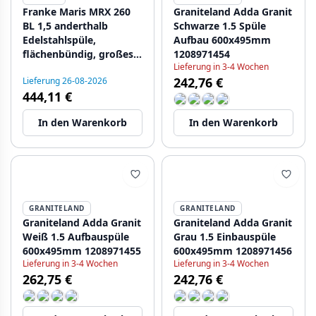
Franke Maris MRX 260
Graniteland Adda Granit
BL 1,5 anderthalb
Schwarze 1.5 Spüle
Edelstahlspüle,
Aufbau 600x495mm
flächenbündig, großes
1208971454
Lieferung in 3-4 Wochen
Becken links
242,76 €
Lieferung 26-08-2026
1270642365
444,11 €
In den Warenkorb
In den Warenkorb
GRANITELAND
GRANITELAND
Graniteland Adda Granit
Graniteland Adda Granit
Weiß 1.5 Aufbauspüle
Grau 1.5 Einbauspüle
600x495mm 1208971455
600x495mm 1208971456
Lieferung in 3-4 Wochen
Lieferung in 3-4 Wochen
262,75 €
242,76 €