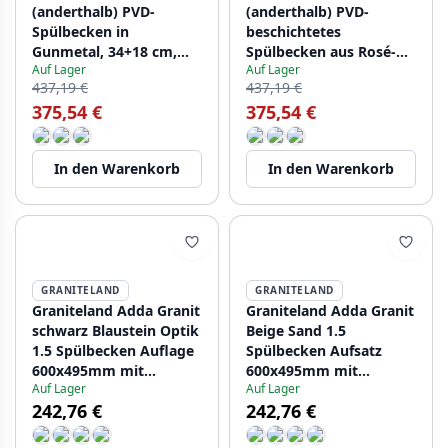
(anderthalb) PVD-
(anderthalb) PVD-
Spülbecken in
beschichtetes
Gunmetal, 34+18 cm,
Spülbecken aus Rosé-
Auf Lager
Auf Lager
großes Becken links,
Kupfer, 34+18 cm,
437,19 €
437,19 €
PCM341840-61
großes Becken links,
375,54 €
375,54 €
PCM341840-62
In den Warenkorb
In den Warenkorb
GRANITELAND
GRANITELAND
Graniteland Adda Granit
Graniteland Adda Granit
schwarz Blaustein Optik
Beige Sand 1.5
1.5 Spülbecken Auflage
Spülbecken Aufsatz
600x495mm mit
600x495mm mit
Auf Lager
Auf Lager
Edelstahl Stopfen
Edelstahl Stopfen
242,76 €
242,76 €
1208970619
1208970621