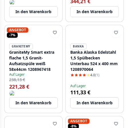
344,21 €
In den Warenkorb
In den Warenkorb
ANGEBOT
-7%
GRANITEMY
BANKA
GraniteMy Smart extra
Banka Alaska Edelstahl
flache 1,5 Granit-
1,5 Spülbecken
Aufsatzspüle weiß
Unterbau 524 x 400 mm
58x44cm 1208967418
1208970064
Auf Lager
4.0
(1)
238,13 €
221,28 €
Auf Lager
111,33 €
In den Warenkorb
In den Warenkorb
ANGEBOT
-8%